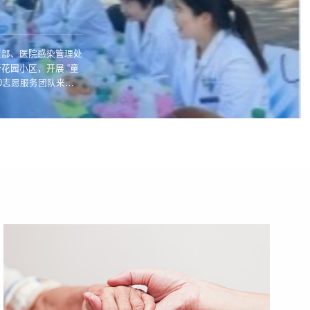
支部、医院感染管理处
花园小区，开展 “童
30志愿服务团队来到
门诊原创手绘手卫生绘
生动的小故事向孩子们
创短视频教学，...