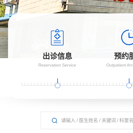
出诊信息
预约
Reservation Service
Outpatient Ar