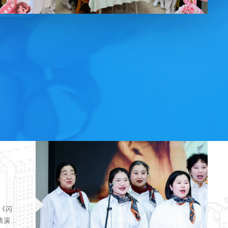
唱《闪
表演活