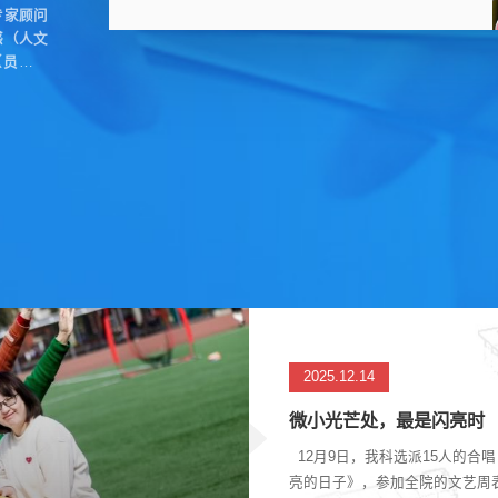
专家顾问
节日、诉说初心、传承温情，定格门诊一线的坚
感（人文
守与感动。门诊是医院面向患者的第一窗口，也
（员工之
是守护群众健康的前沿阵地。这里流程繁杂、诉
求集中，时刻承载着患者的焦急与期盼。日复一
日，门诊护理团队以耐心化解焦虑，以细心守护
安全，以爱心传递温暖，把责任与担当融入每一
次引导、...
2025.12.14
微小光芒处，最是闪亮时
12月9日，我科选派15人的合
亮的日子》，参加全院的文艺周