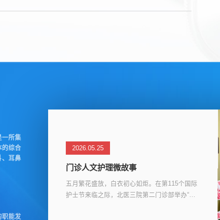
是一所集
体的综合
2026.05.25
科、耳鼻
门诊人文护理微故事
五月繁花盛放，白衣初心如炬。在第115个国际
护士节来临之际，北医三院第二门诊部举办“三
米阳光 温暖传承—门诊人文护理微故事萃取工
的职能发
作坊”主题活动，全体护理人员欢聚一堂，共庆