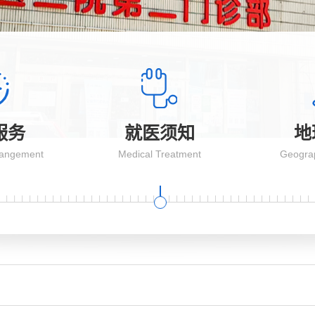
服务
就医须知
地
rangement
Medical Treatment
Geograp