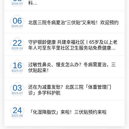
科…
2026.07
06
北医三院冬病夏治“三伏贴”又来啦！欢迎预约
2026.07
22
守护银龄健康 共建幸福社区丨65岁及以上老
年人可至东平里社区卫生服务站免费健康体
2026.04
检
16
过敏性鼻炎、慢支怎么办？冬病需夏治，三
伏贴起来！
2025.07
03
还在为减重发愁？北医三院「体重管理门
诊」多学科护航
2025.07
24
「化湿降脂饮」来啦！三伏贴预约来啦
2025.06