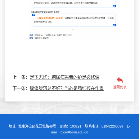
上一条：
足下无忧：糖尿病患者的护足必修课
返回列表
下一条：
腹痛腹泻总不好？当心是肠结核在作祟
地址: 北京海淀区花园北路49号 邮编：100191 联系电话: 010-82266699 E-
mail：bysy#bjmu.edu.cn