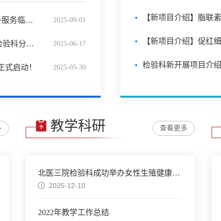
【新项目介绍】脂联
致敬医师节｜检验科成功举办“以检为媒·服务临床”主题座谈会
2025-09-01
【新项目介绍】促红细
“桨动如飞舟似箭，齐心协力争桂冠”—检验科分工会龙舟竞渡顺利举行
2025-06-17
动正式启动！
2025-05-30
教学科研
多
查看更多
北医三院检验科成功举办女性生殖健康实验室检测及进展培训
2025-12-10
2022年教学工作总结