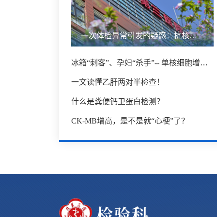
一次体检异常引发的疑惑：抗核抗体阳性意味着什么？
冰箱“刺客”、孕妇“杀手”-- 单核细胞增生李斯特菌
一文读懂乙肝两对半检查！
什么是粪便钙卫蛋白检测？
CK-MB增高，是不是就“心梗”了？