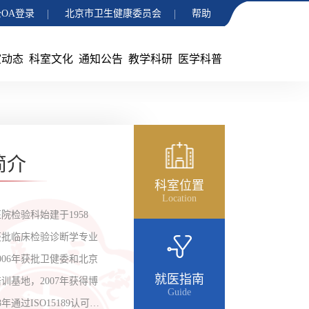
OA登录
北京市卫生健康委员会
帮助
室动态
科室文化
通知公告
教学科研
医学科普
简介
科室位置
Location
院检验科始建于1958
年获批临床检验诊断学专业
006年获批卫健委和北京
就医指南
训基地，2007年获得博
Guide
年通过ISO15189认可，