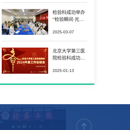
床，赋能精准医
疗
检验科成功举办
“检验瞬间·光影
同行”摄影比赛
2025-03-07
——定格专业风
采 手作春日温情
北京大学第三医
院检验科成功举
办2024年度工作
2025-01-13
总结会