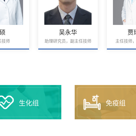
硕
吴永华
贾
任技师
助理研究员，副主任技师
主任技师
生化组
免疫组