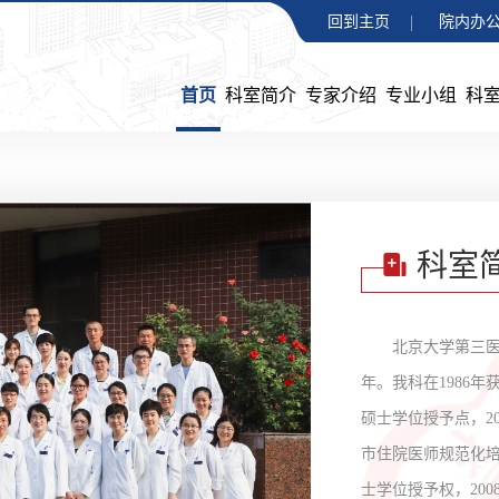
回到主页
院内办公
首页
科室简介
专家介绍
专业小组
科
科室
北京大学第三医
年。我科在1986
硕士学位授予点，2
市住院医师规范化培
士学位授予权，2008