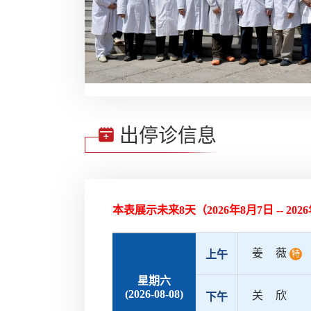
出停诊信息
本表展示未来8天（
2026年8月7日 -- 20
姜薇
上午
特
星期六
(2026-08-08)
关欣
下午