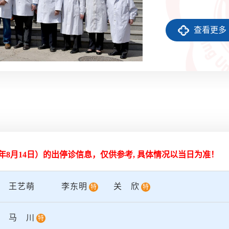
地和国家临床药理基.
查看更多
26年8月14日
）的出停诊信息，仅供参考, 具体情况以当日为准！
王艺萌
李东明
关欣
特
特
马川
特