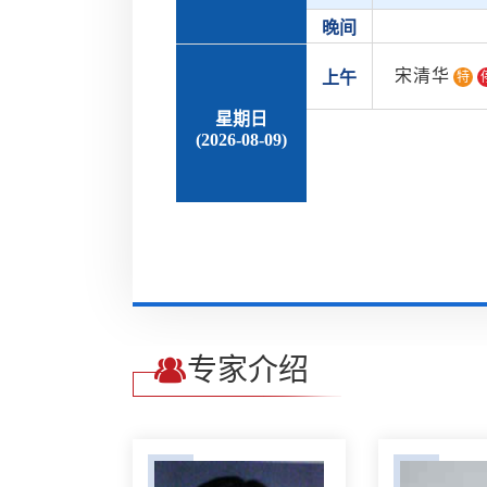
晚间
宋清华
上午
特
星期日
(2026-08-09)
专家介绍