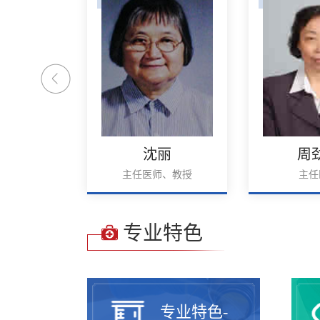
鹏程
沈丽
周
师、教授
主任医师、教授
主任
专业特色
专业特色-