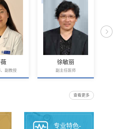
姜薇
徐敏丽
郭
师、副教授
副主任医师
副主
查看更多
专业特色-