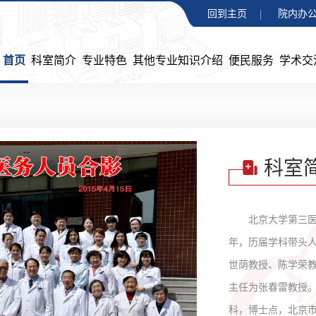
回到主页
院内办公
首页
科室简介
专业特色
其他专业知识介绍
便民服务
学术交
科室
北京大学第三医
年，历届学科带头
世荫教授、陈学荣
主任为张春雷教授
科，博士点，北京