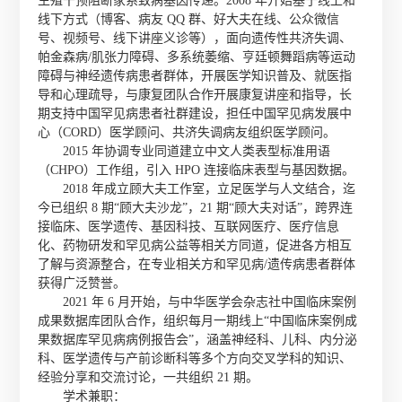
生殖干预阻断家系致病基因传递。2008 年开始基于线上和
线下方式（博客、病友 QQ 群、好大夫在线、公众微信
号、视频号、线下讲座义诊等），面向遗传性共济失调、
帕金森病/肌张力障碍、多系统萎缩、亨廷顿舞蹈病等运动
障碍与神经遗传病患者群体，开展医学知识普及、就医指
导和心理疏导，与康复团队合作开展康复讲座和指导，长
期支持中国罕见病患者社群建设，担任中国罕见病发展中
心（CORD）医学顾问、共济失调病友组织医学顾问。
2015 年协调专业同道建立中文人类表型标准用语
（CHPO）工作组，引入 HPO 连接临床表型与基因数据。
2018 年成立顾大夫工作室，立足医学与人文结合，迄
今已组织 8 期“顾大夫沙龙”，21 期“顾大夫对话”，跨界连
接临床、医学遗传、基因科技、互联网医疗、医疗信息
化、药物研发和罕见病公益等相关方同道，促进各方相互
了解与资源整合，在专业相关方和罕见病/遗传病患者群体
获得广泛赞誉。
2021 年 6 月开始，与中华医学会杂志社中国临床案例
成果数据库团队合作，组织每月一期线上“中国临床案例成
果数据库罕见病病例报告会”，涵盖神经科、儿科、内分泌
科、医学遗传与产前诊断科等多个方向交叉学科的知识、
经验分享和交流讨论，一共组织 21 期。
学术兼职：