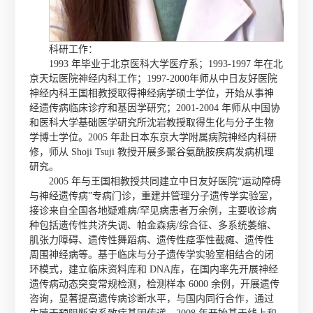
科研工作：
1993 年毕业于北京医科大学医疗系；1993-1997 年在北
京天坛医院神经内科工作；1997-2000年师从中日友好医院
神经内科王国相教授取得神经病学硕士学位，开始从事神
经遗传病临床诊疗和基因学研究；2001-2004 年师从中国协
和医科大学基础医学研究所沈岩教授取得生化与分子生物
学博士学位。2005 年赴日本东京大学附属病院神经内科研
修，师从 Shoji Tsuji 教授开展多聚谷氨酰胺疾病发病机理
研究。
2005 年与王国相教授共同建立中日友好医院“运动障碍
与神经遗传病”专病门诊，重建并管理分子遗传学实验室，
接诊来自全国各地疑难病/罕见病患者万余例，主要收诊病
种包括遗传性共济失调、帕金森病/综合征、多系统萎缩、
肌张力障碍、遗传性舞蹈病、遗传性痉挛性截瘫、遗传性
周围神经病等。基于临床与分子遗传学实验室相结合的闭
环模式，建立临床资料库和 DNA库，在国内率先开展神经
遗传病动态突变常规检测，检测样本 6000 余例，开展遗传
咨询，显著提高遗传病诊断水平，与国内同行合作，通过