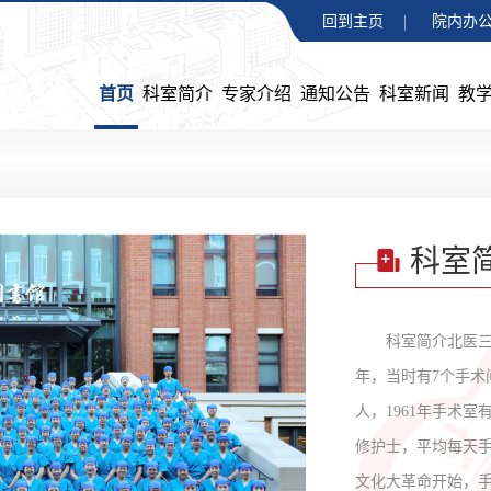
回到主页
院内办公
首页
科室简介
专家介绍
通知公告
科室新闻
教
科室
科室简介北医三
年，当时有7个手术
人，1961年手术
修护士，平均每天手术
文化大革命开始，