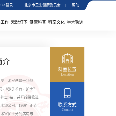
OA登录
北京市卫生健康委员会
帮助
学工作
无影灯下
健康科普
科室文化
学术轨迹
简介
科室位置
Location
院手术室创建于1958
间，8张手术台，护士7
室有护士8名，并开始接收进
联系方式
10余例。1966年正值
Contact
手术室护士分到病房与外