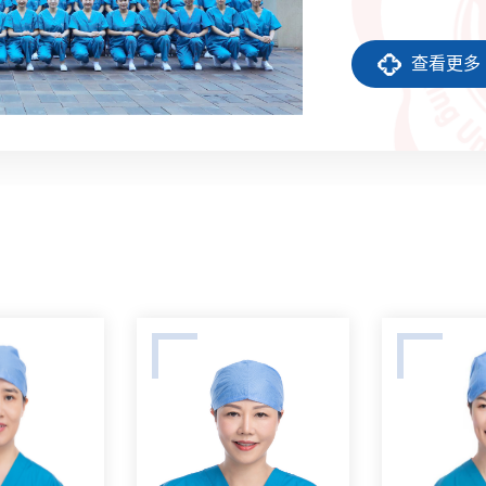
科医生一起接管病
及术后治疗护理等
查看更多
间仍为7间，但为增
增长至12张，每个
均每天手术20余例。
试管婴儿在手术室诞
增至11个手术间，...