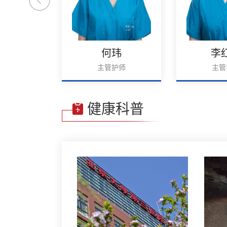
烨
何玮
李
护师
主管护师
主管
健康科普