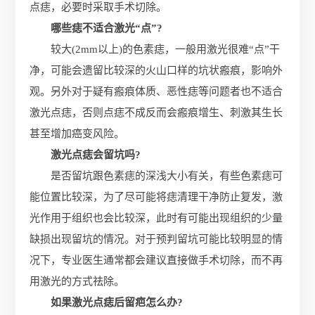
点痣，必要时采取手术切除。
哪些痣不适合激光“点”?
较大(2mm以上)的色素痣，一般用激光很难“点”干
净，可能会遗留比较深的火山口样的坑状瘢痕，影响外
观。另外对于疑有瘢痕体质、恶性痣等问题者也不适合
激光点痣，否则点痣不成反而会瘢痕增生、刺激其生长
甚至增加癌变风险。
激光点痣会留坑吗?
是否留坑跟色素痣的深浅大小有关，有些色素痣可
能位置比较深，为了尽可能将痣清理干净防止复发，激
光作用于组织也会比较深，此时有可能出现组织的少量
缺损出现留坑的情况。对于预判留坑可能比较明显的情
况下，专业医生通常都会建议直接做手术切除，而不再
用激光的方式祛除。
如果激光点痣后留疤怎么办?