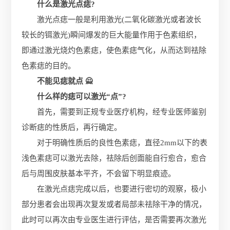
什么是激光点痣?
激光点痣一般是利用激光(二氧化碳激光或者波长
较长的铒激光)瞬间爆发的巨大能量作用于色素组织，
即通过激光烧灼色素痣，使色素痣气化，从而达到祛除
色素痣的目的。
不能见痣就点 🙅
什么样的痣可以激光“点”?
首先，需要到正规专业医疗机构，经专业医师鉴别
诊断痣的性质后，再行确定。
对于明确性质后的良性色素痣，直径2mm以下的表
浅色素痣可以激光去除，祛除后创面能自行愈合，愈合
后与周围皮肤基本平齐，不会留下明显痕迹。
在激光点痣完成以后，也要进行密切的观察，极小
部分患者会出现再次复发或者局部未祛除干净的情况，
此时可以再次由专业医生进行评估，是否需要再次激光