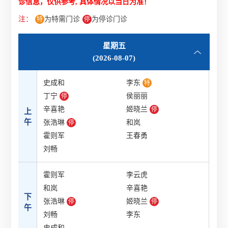
诊信息，仅供参考, 具体情况以当日为准！
注：
为特需门诊
为停诊门诊
特
停
星期五
(2026-08-07)
史成和
李东
特
丁宁
侯丽丽
停
辛喜艳
姬晓兰
停
上
午
张浩琳
和岚
停
霍则军
王春勇
刘畅
霍则军
李云虎
和岚
辛喜艳
下
张浩琳
姬晓兰
停
停
午
刘畅
李东
史成和