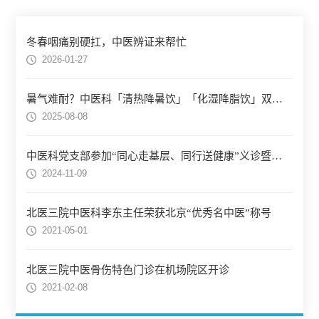
冬春咽痛别硬扛，中医辨证来帮忙
2026-01-27
暑气难耐？中医科「清热降暑饮」「化湿降脂饮」双饮护航清火不伤正！
2025-08-08
中医科党支部参加“同心走基层、同行送健康”义诊暨党建活动
2024-11-09
北医三院中医科李东主任荣获北京“优秀名中医”称号
2021-05-01
北医三院中医骨伤特色门诊在机场院区开诊
2021-02-08