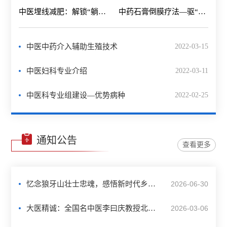
中医埋线减肥：解锁“躺瘦”新方式，科学瘦身更健康
中药石膏倒膜疗法—驱“斑”逐“痘”，美颜长驻
中医中药介入辅助生殖技术
2022-03-15
中医妇科专业介绍
2022-03-11
中医科专业组建设—优势病种
2022-02-25
通知公告
查看更多
忆念狼牙山壮士忠魂，感悟新时代乡村建设——中医科党支部主题党建活动
2026-06-30
大医精诚：全国名中医李曰庆教授北医三院开诊，守护男性生殖健康
2026-03-06