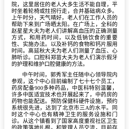
院，这里居住的老人大多生活不能自理，平
时坐着轮椅或拄拐行走，合并基础病众多。
上午时分，天气晴好，老人们在工作人员的
帮助下来到广场晒太阳。在广场上，全科的
赵星星大夫为老人们讲解高血压的正确测量
方式，和用药时间，以及低钠饮食的重要
性、实施办法。以及补钙的食物和钙片服用
时间。高延秋大夫为老人们测量了血压、心
肺听诊。口腔科郑苗大夫为老人们演示假牙
的护理和维护口腔健康的方法。
中午时间，郭秀军主任随中心领导院内
参观，这个中心目前编制了七十七个员工，
药房配备
900多种药品，中医科特别温馨，
许多中医适宜技术也开展起来了，中药房的
药物也能配送。
预防
保健科硬件设施，预约
系统很先进，达到了北京市三
A的水平。同
时这个中心也有精神卫生的
服务
设施和门
诊。从这个镇看到了国家高度重视社区卫生
的政策落地扎根。和管理人员交流，目前存