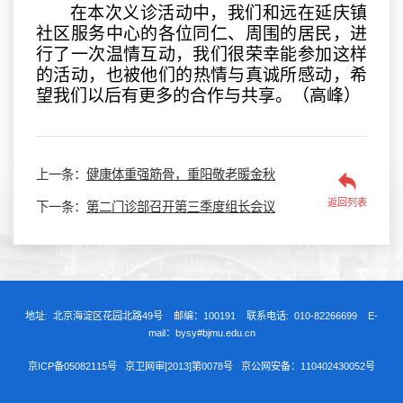
在
本次
义诊
活
动中
，我们和远在延庆镇
社区服务中心的各位同仁、周围的居民，进
行了一次温情互动，我们很荣幸
能参加这样
的活动
，也被他们的热情
与真诚
所
感
动，希
望我们以后有更多的合作与共享。
（高峰）
上一条：
健康体重强筋骨，重阳敬老暖金秋
返回列表
下一条：
第二门诊部召开第三季度组长会议
地址: 北京海淀区花园北路49号 邮编：100191 联系电话: 010-82266699 E-
mail：bysy#bjmu.edu.cn
京ICP备05082115号
京卫网审[2013]第0078号
京公网安备：110402430052号