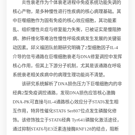
炎性衰老作为个体衰老进程中免疫系统功能失调的
核心产物，是多种慢性退行性疾病的核心病理基础。其
中巨噬细胞作为固有免疫的核心效应细胞，其功能紊
乱、组织慢性炎症与修复能力失衡，已被证实是慢阻肺
病、肺纤维化等难治性慢性呼吸疾病发生发展的关键驱
动因素。邱义福团队前期研究明确了2型细胞因子IL-4
介导的信号通路在巨噬细胞衰老与DNA修复调控中发挥
核心作用，但其上下游分子机制，尤其是该通路在呼吸
系统衰老相关疾病中的病理生理功能尚不清楚。
该研究系统解析了DNA损伤压力下巨噬细胞内的非
经典2型免疫调控通路，发现DNA损伤应答核心激酶
DNA-PK可直接与IL-4通路核心效应分子STAT6发生相
互作用，特异性催化STAT6 Ser807位点发生磷酸化修
饰。该修饰独立于STAT6经典 Tyr641磷酸化激活途径，
通过抑制STAT6与E3泛素连接酶RNF128的结合，阻断