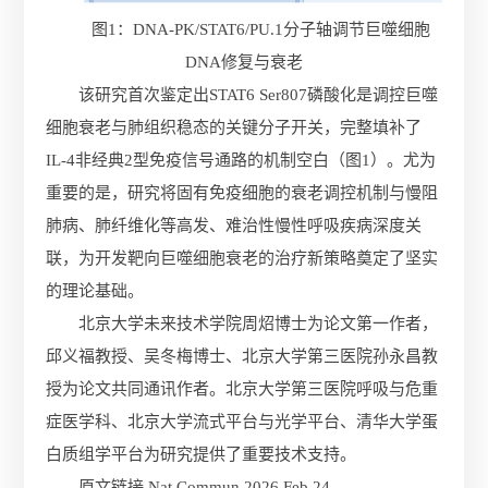
图1：DNA-PK/STAT6/PU.1分子轴调节巨噬细胞
DNA修复与衰老
该研究首次鉴定出STAT6 Ser807磷酸化是调控巨噬
细胞衰老与肺组织稳态的关键分子开关，完整填补了
IL-4非经典2型免疫信号通路的机制空白（图1）。尤为
重要的是，研究将固有免疫细胞的衰老调控机制与慢阻
肺病、肺纤维化等高发、难治性慢性呼吸疾病深度关
联，为开发靶向巨噬细胞衰老的治疗新策略奠定了坚实
的理论基础。
北京大学未来技术学院周炤博士为论文第一作者，
邱义福教授、吴冬梅博士、北京大学第三医院孙永昌教
授为论文共同通讯作者。北京大学第三医院呼吸与危重
症医学科、北京大学流式平台与光学平台、清华大学蛋
白质组学平台为研究提供了重要技术支持。
原文链接 Nat Commun 2026 Feb 24.