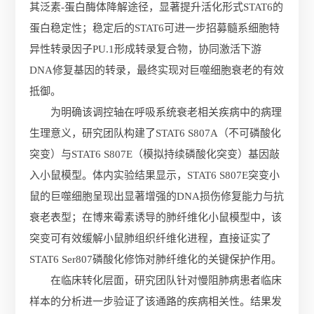
其泛素-蛋白酶体降解途径，显著提升活化形式STAT6的
蛋白稳定性；稳定后的STAT6可进一步招募髓系细胞特
异性转录因子PU.1形成转录复合物，协同激活下游
DNA修复基因的转录，最终实现对巨噬细胞衰老的有效
抵御。
为明确该调控轴在呼吸系统衰老相关疾病中的病理
生理意义，研究团队构建了STAT6 S807A（不可磷酸化
突变）与STAT6 S807E（模拟持续磷酸化突变）基因敲
入小鼠模型。体内实验结果显示，STAT6 S807E突变小
鼠的巨噬细胞呈现出显著增强的DNA损伤修复能力与抗
衰老表型；在博来霉素诱导的肺纤维化小鼠模型中，该
突变可有效缓解小鼠肺组织纤维化进程，直接证实了
STAT6 Ser807磷酸化修饰对肺纤维化的关键保护作用。
在临床转化层面，研究团队针对慢阻肺病患者临床
样本的分析进一步验证了该通路的疾病相关性。结果发