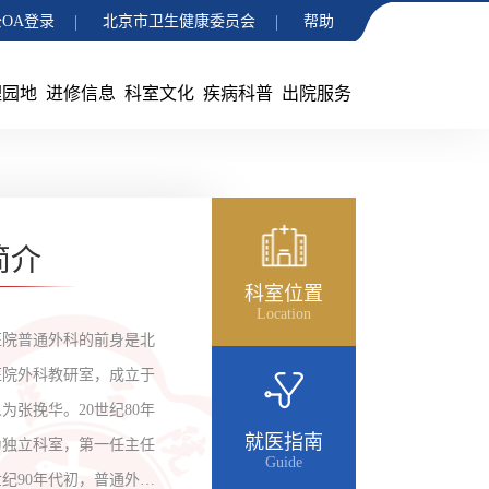
OA登录
北京市卫生健康委员会
帮助
理园地
进修信息
科室文化
疾病科普
出院服务
简介
科室位置
Location
医院普通外科的前身是北
医院外科教研室，成立于
人为张挽华。20世纪80年
就医指南
为独立科室，第一任主任
Guide
世纪90年代初，普通外科