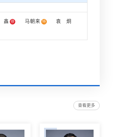
周鑫
马朝来
袁炯
停
特
查看更多