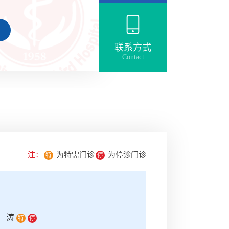
定的专业组：胆道组、肝
组和门脉高压组，1991
腔镜专业组，1994年成
联系方式
Contact
，1999年设立肛肠病专
乳腺病专业组，2007年联
疗中心成立消化疾病中
注：
为特需门诊
为停诊门诊
特
停
孙涛
特
停