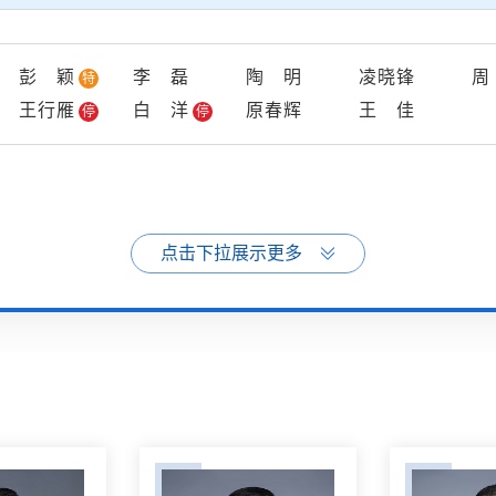
彭颖
李磊
陶明
凌晓锋
特
王行雁
白洋
原春辉
王佳
停
停
点击下拉展示更多