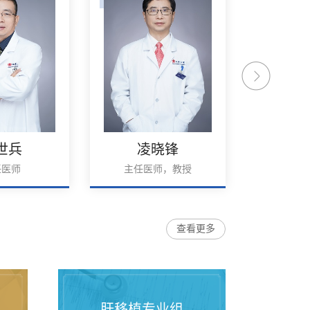
晓锋
陈朝文
王
师，教授
主任医师
主任医
查看更多
肝移植专业组