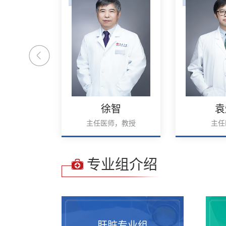
智
袁炯
修
师，教授
主任医师
主任医
专业组介绍
肝脏专业组