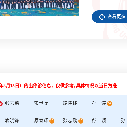
划分为几个相对固
胰组、胃肠组、血管
查看更多
年普通外科成立了腹
立了腹腔镜培训中心
业组，2003年成立
合消化科、肿瘤治
心，...
26年8月15日
）的出停诊信息，仅供参考, 具体情况以当日为准！
张志鹏
宋世兵
凌晓锋
孙涛
停
特
凌晓锋
原春辉
张志鹏
彭颖
特
特