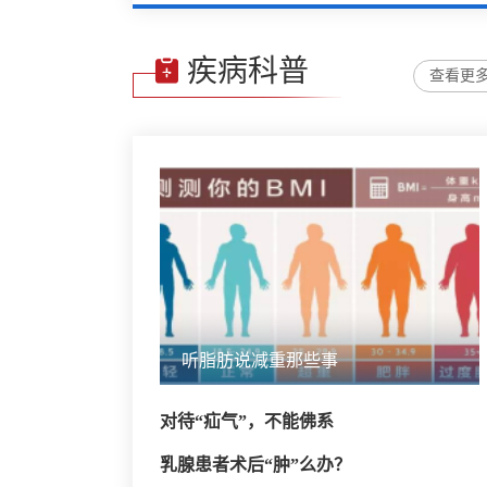
疾病科普
查看更
听脂肪说减重那些事
对待“疝气”，不能佛系
乳腺患者术后“肿”么办？