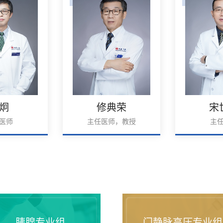
典荣
宋世兵
凌
师，教授
主任医师
主任医
胰腺专业组
门静脉高压专业组