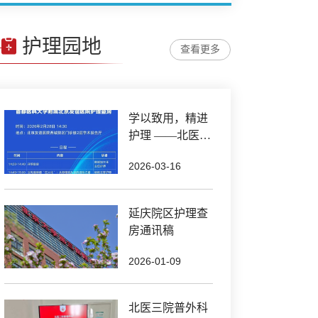
护理园地
查看更多
学以致用，精进
护理 ——北医三
院普外科举办乳
2026-03-16
腺专科护理学习
成果汇报会
延庆院区护理查
房通讯稿
2026-01-09
北医三院普外科