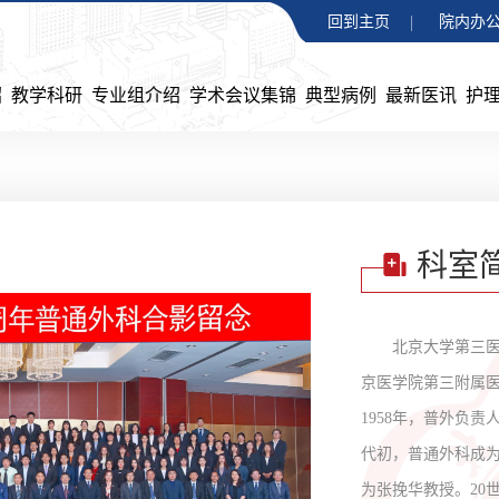
回到主页
院内办公
绍
教学科研
专业组介绍
学术会议集锦
典型病例
最新医讯
护
科室
北京大学第三
京医学院第三附属
1958年，普外负责
代初，普通外科成
为张挽华教授。20