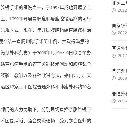
腔镜手术的医院之一，于1993年成功开展了全
2022
上，1999年开展胃肠道肿瘤腹腔镜治疗的可行
为常规术式。现在，年开展腹腔镜结直肠癌根治
2022
腔镜全结－直肠切除手术近十例，并取得满意的
普通外
创外科杂志》于2006年1月9～10日联合举办
2017
镜结直肠癌手术的若干关键技术问题和腹腔镜全
普通外
的经验、教训以及各种改进方法，来自北京、天
2008
治区12家三甲医院普通外科和肿瘤外科约30名
2006
关部门的大力协助下，分别现场直播了腹腔镜下
手术图像清晰、语音交流通畅，受到参会医师的