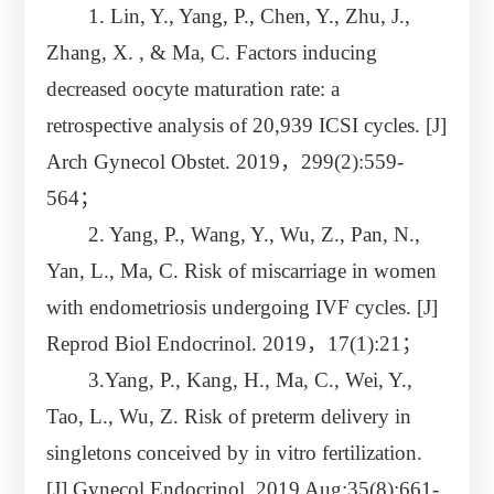
1. Lin, Y., Yang, P., Chen, Y., Zhu, J.,
Zhang, X. , & Ma, C. Factors inducing
decreased oocyte maturation rate: a
retrospective analysis of 20,939 ICSI cycles. [J]
Arch Gynecol Obstet. 2019，299(2):559-
564；
2. Yang, P., Wang, Y., Wu, Z., Pan, N.,
Yan, L., Ma, C. Risk of miscarriage in women
with endometriosis undergoing IVF cycles. [J]
Reprod Biol Endocrinol. 2019，17(1):21；
3.Yang, P., Kang, H., Ma, C., Wei, Y.,
Tao, L., Wu, Z. Risk of preterm delivery in
singletons conceived by in vitro fertilization.
[J] Gynecol Endocrinol. 2019 Aug;35(8):661-