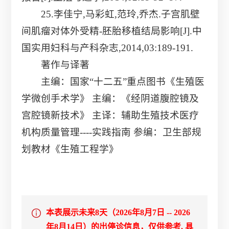
25.李佳宁,马彩虹,范玲,乔杰.子宫肌壁
间肌瘤对体外受精-胚胎移植结局影响[J].中
国实用妇科与产科杂志,2014,03:189-191.
著作与译著
主编：国家“十二五”重点图书《生殖医
学微创手术学》 主编：《经阴道腹腔镜及
宫腔镜新技术》 主译：辅助生殖技术医疗
机构质量管理----实践指南 参编：卫生部规
划教材《生殖工程学》
本表展示未来8天（2026年8月7日 -- 2026
年8月14日）的出停诊信息，仅供参考, 具