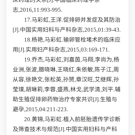
志,2016,11:993-995.
17.马彩虹,王洋.促排卵并发症及其防治
[J].中国实用妇科与产科杂志,2015,01:39-43.
18.杨艳,马彩虹.输卵管栓堵术的临床应
用[J].实用妇产科杂志,2015,03:169-171.
19.乔杰,马彩虹,刘嘉茵,马翔,李尚为,杨
业洲,张波,腊晓琳,王晓红,朱依敏,陈子江,周
从容,徐艳文,张松英,孙赟,章汉旺,艾继辉,孙
莹璞,胡琳莉,李蓉,盛燕,林戈,武学清,刘平.辅
助生殖促排卵药物治疗专家共识[J].生殖与
避孕,2015,04:211-223.
20.黄锦,马彩虹.植入前胚胎遗传学诊断
及筛查技术与规范[J].中国实用妇科与产科