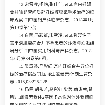
13.宋雪凌,杨艳,张佳佳, et al.宫内妊娠
合并输卵管间质部妊娠腹腔镜手术治疗的临
床观察.[J]中国妇产科临床杂志，2018年1月
第19卷第1期；
14.白茜,马彩虹,宋雪凌, et al.弥漫性子
宫平滑肌瘤病合并不孕患者的诊治与妊娠结
局分析.[J]中国实用妇科与产科杂志，2018
年6月第34卷第6期；
15.吴章鑫,马彩虹.宫内妊娠合并异位妊
娠的治疗挑战[J].国际生殖健康/计划生育杂
志,2016,03:226-228.
16.杨程,胡永芳,马彩虹,樊蓉,唐惠林,翟
所迪.雌激素受体2基因多态性对体外受精临
床药理的关系[J].中国临床药理学杂