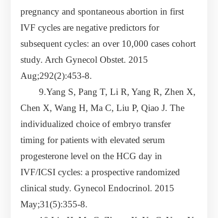
pregnancy and spontaneous abortion in first
IVF cycles are negative predictors for
subsequent cycles: an over 10,000 cases cohort
study. Arch Gynecol Obstet. 2015
Aug;292(2):453-8.
9.Yang S, Pang T, Li R, Yang R, Zhen X,
Chen X, Wang H, Ma C, Liu P, Qiao J. The
individualized choice of embryo transfer
timing for patients with elevated serum
progesterone level on the HCG day in
IVF/ICSI cycles: a prospective randomized
clinical study. Gynecol Endocrinol. 2015
May;31(5):355-8.