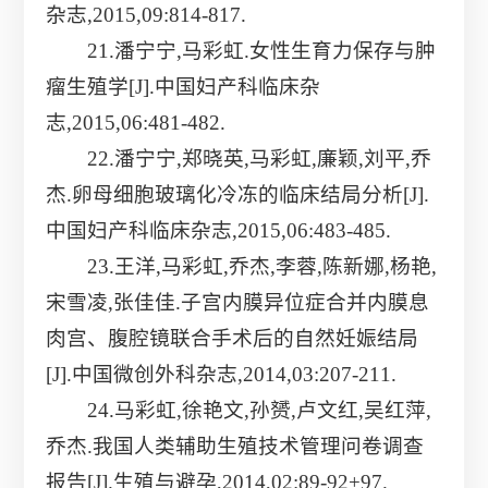
杂志,2015,09:814-817.
21.潘宁宁,马彩虹.女性生育力保存与肿
瘤生殖学[J].中国妇产科临床杂
志,2015,06:481-482.
22.潘宁宁,郑晓英,马彩虹,廉颖,刘平,乔
杰.卵母细胞玻璃化冷冻的临床结局分析[J].
中国妇产科临床杂志,2015,06:483-485.
23.王洋,马彩虹,乔杰,李蓉,陈新娜,杨艳,
宋雪凌,张佳佳.子宫内膜异位症合并内膜息
肉宫、腹腔镜联合手术后的自然妊娠结局
[J].中国微创外科杂志,2014,03:207-211.
24.马彩虹,徐艳文,孙赟,卢文红,吴红萍,
乔杰.我国人类辅助生殖技术管理问卷调查
报告[J].生殖与避孕,2014,02:89-92+97.