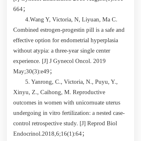
664；
4.Wang Y, Victoria, N, Liyuan, Ma C.
Combined estrogen-progestin pill is a safe and
effective option for endometrial hyperplasia
without atypia: a three-year single center
experience. [J] J Gynecol Oncol. 2019
May;30(3):e49；
5. Yanrong, C., Victoria, N., Puyu, Y.,
Xinyu, Z., Caihong, M. Reproductive
outcomes in women with unicornuate uterus
undergoing in vitro fertilization: a nested case-
control retrospective study. [J] Reprod Biol
Endocrinol.2018,6;16(1):64；