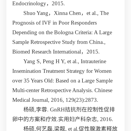
Endocrinology，2015.
Shuo Yang，Xinna Chen，et al., The
Prognosis of IVF in Poor Responders
Depending on the Bologna Criteria: A Large
Sample Retrospective Study from China.,
Biomed Research International，2015.
Yang S, Peng H Y, et al., Intrauterine
Insemination Treatment Strategy for Women
over 35 Years Old: Based on a Large Sample
Multi-center Retrospective Analysis. Chinese
Medical Journal, 2016, 129(23):2873.
杨硕,李蓉. GnRH拮抗剂在控制性促排
卵中的方案和疗效.实用妇产科杂志, 2016.
杨硕,何艺磊,梁靓, et al.促性腺激素释放