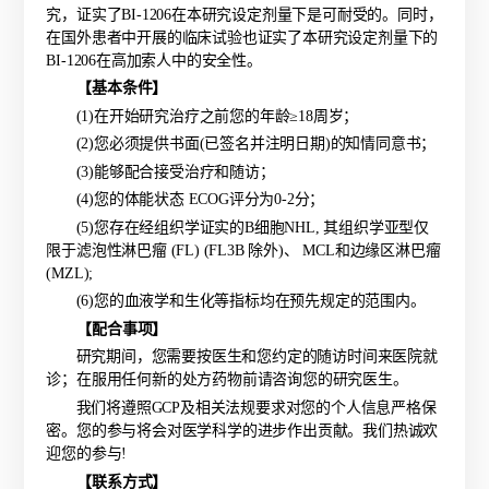
究，证实了BI-1206在本研究设定剂量下是可耐受的。同时，
在国外患者中开展的临床试验也证实了本研究设定剂量下的
BI-1206在高加索人中的安全性。
【基本条件】
(1)在开始研究治疗之前您的年龄≥18周岁；
(2)您必须提供书面(已签名并注明日期)的知情同意书；
(3)能够配合接受治疗和随访；
(4)您的体能状态 ECOG评分为0-2分；
(5)您存在经组织学证实的B细胞NHL, 其组织学亚型仅
限于滤泡性淋巴瘤 (FL) (FL3B 除外)、 MCL和边缘区淋巴瘤
(MZL);
(6)您的血液学和生化等指标均在预先规定的范围内。
【配合事项】
研究期间，您需
要按医生和您约定的随访时间来医院就
诊；在服用任何新的处方药物前请咨询您的研究医生。
我们将遵照
GCP及相关法规要求对您的个人信息严格保
密。您的参与将会对医学科学的进步作出贡献。我们热诚欢
迎您的参与!
【联系方式】