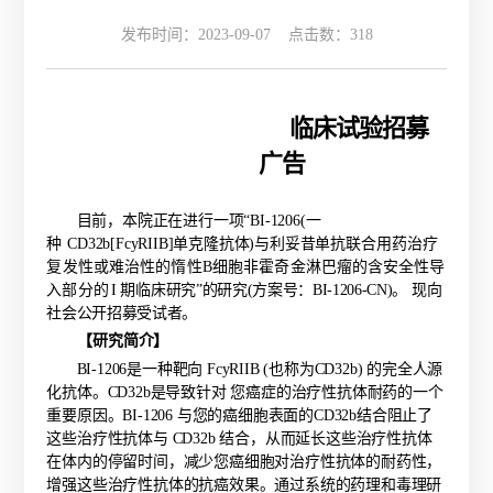
发布时间：2023-09-07 点击数：
318
临床试验招募
广告
目前，本院正在进行一项
“BI-1206(一
种
CD32b[FcyRIIB]单克隆抗体)与利妥昔单抗联
合
用
药治疗
复发性或难治性的惰性
B细胞非霍奇金
淋巴瘤的含安全性导
入部分的
I
期临
床研究
”
的研究
(方案号：BI-1206-CN)。
现向
社会公开招募受试者。
【研究简介】
BI-1206是一种靶向 FcyRIIB (也称为CD32b) 的完全人源
化抗体。CD32b是导致针对 您癌症的治疗性抗体耐药的一个
重要原因。BI-1206 与您的癌细胞表面的CD32b结合阻止了
这些治疗性抗体与 CD32b 结合，从而延长这些治疗性抗体
在体内的停留时间，减少您癌细胞对治疗性抗体的耐药性，
增强这些治疗性抗体的抗癌效果。通过系统的药理和毒理研