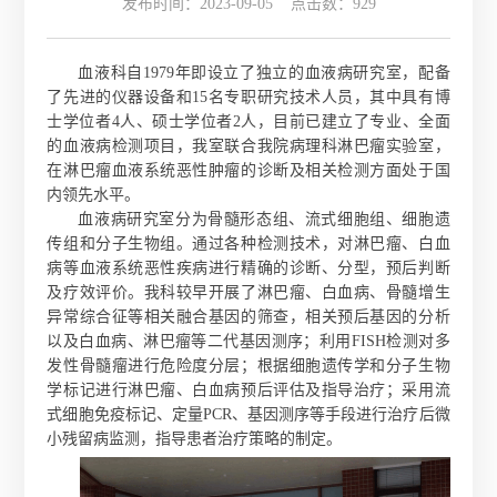
发布时间：2023-09-05 点击数：
929
血液科自
1979年即设立了独立的血液病研究室，配备
了先进的仪器设备和15名专职研究技术人员，其中具有博
士学位者4人、硕士学位者2人，目前已建立了专业、全面
的血液病检测项目，我室联合我院病理科淋巴瘤实验室，
在淋巴瘤血液系统恶性肿瘤的诊断及相关检测方面处于国
内领先水平。
血液病研究室分为骨髓形态组、流式细胞组、细胞遗
传组和分子生物组。通过各种检测技术，对淋巴瘤、白血
病等血液系统恶性疾病进行精确的诊断、分型，预后判断
及疗效评价。我科较早开展了淋巴瘤、白血病、骨髓增生
异常综合征等相关融合基因的筛查，相关预后基因的分析
以及白血病、淋巴瘤等二代基因测序；利用
FISH检测对多
发性骨髓瘤进行危险度分层；根据细胞遗传学和分子生物
学标记进行淋巴瘤、白血病预后评估及指导治疗；采用流
式细胞免疫标记、定量PCR、基因测序等手段进行治疗后微
小残留病监测，指导患者治疗策略的制定。