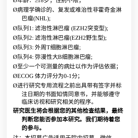
Ø
年龄：
≥18岁；性别不限；
Ø
病理学确诊的、复发或难治性非霍奇金淋
巴瘤
(NHL);
Ø
队
列
1: 滤泡性淋巴瘤 (EZH2
突变型
);
Ø
队列
2: 滤泡性淋巴瘤
(EZH2
野生型
);
Ø
队列
3:
外周
T细胞淋巴瘤;
Ø
队列
4:
弥漫性大
B
细胞淋巴瘤
;
Ø
至少一个可测量的病灶以作为评估依据；
Ø
ECOG 体力评分为0-1分；
Ø
进行研究专用流程之前出具带有签字并标
注日期的书面知情同意书，并能够遵
守
临床访视和研究相关的程序。
研究医生将会根据您的其他检查结果，最终
判断您能否参加本研究。我们期待着您
的参与。
注：本招募广告适用于院内招募、微信、