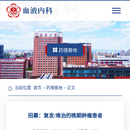
药理基地
当前位置:
首页
>
药理基地
> 正文
招募：复发/难治的晚期肿瘤患者