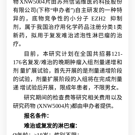
物
XNW
5004片由苏州信诺维医药科技股份
有限
公司
(下称“申办者”)自主研发的一种特
异的，底物竞争性的小分子
EZH2
抑制
剂，
属于我国治疗用化学药品注册分类
1类
新药，拟用于复发难治滤泡性淋巴瘤的治
疗。
目前，本研究计划在全国共招募
121-
176名复发/难治的晚期肿瘤入组剂量递增和
剂 量扩展试验，首先开展的是剂量递增阶段
的试验，剂量扩展阶段的入组将在完成剂量
递 增试验后开展，限成年患者，不限男女。
研究期间的检查费等研究相关费用以及
研究药物
(XNW5004片)都由申办者提供。
报名条件：
难治或复发的淋巴瘤：