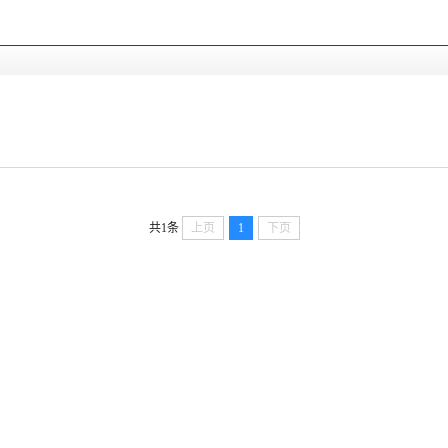
共1条
上页
1
下页