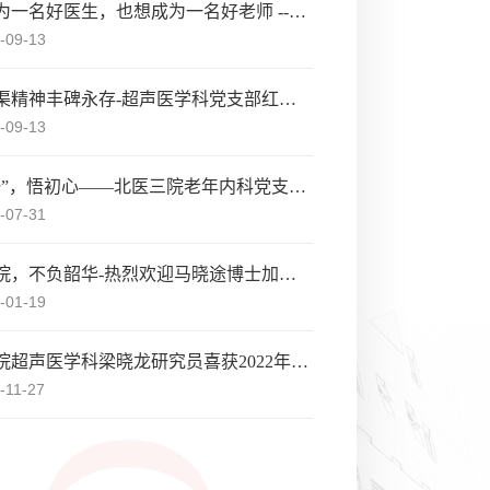
我想成为一名好医生，也想成为一名好老师 --记超声医学科青年医师薛恒在教师节的发表感言
-09-13
让红旗渠精神丰碑永存-超声医学科党支部红旗渠学习心得体会
-09-13
庆“七一”，悟初心——北医三院老年内科党支部、超声医学科党支部联合开展参访中央党校的主题党日活动
-07-31
筑梦三院，不负韶华-热烈欢迎马晓途博士加入北医三院超声科
-01-19
北医三院超声医学科梁晓龙研究员喜获2022年北京市杰出青年科学基金项目资助
-11-27