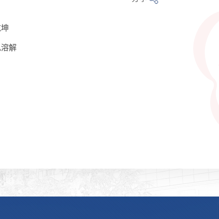
乾坤
肌溶解