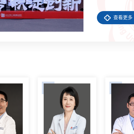
为超声医学科，其
学开拓史的缩影。
查看更多
（1936.11.8-20
期便积极开展国际
多次赴美国、加拿大
世界超声联合会主席De
超声专家和贺井敏夫教