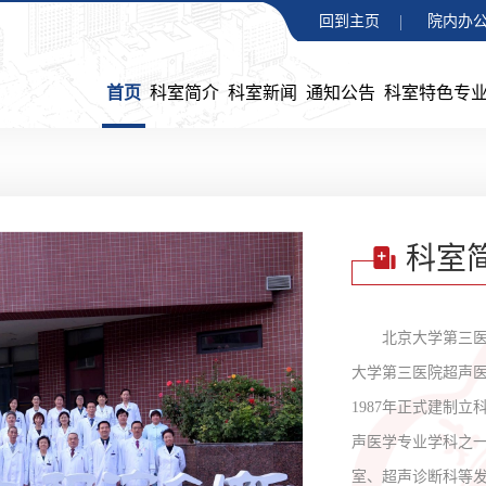
回到主页
院内办公
首页
科室简介
科室新闻
通知公告
科室特色专
科室
北京大学第三
大学第三医院超声医
1987年正式建制
声医学专业学科之
室、超声诊断科等发