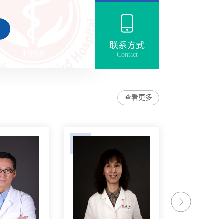
发展历程堪称中国超声医
在首任科主任张武教授
19.12.21）的引领下，科室早
联系方式
Contact
交流与合作。张武教授曾
留学，并于1977年邀请
nnis White教授及日本
查看更多
授访华，...