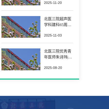
2025-11-20
北医三院超声医
学科建科65周年
暨张武教授纪念
2025-11-03
活动
北医三院优秀青
年医师朱诗玮|握
紧探头 坚守初心
2025-08-20