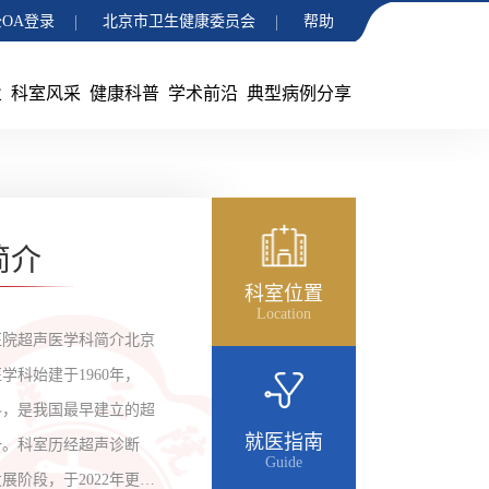
OA登录
北京市卫生健康委员会
帮助
业
科室风采
健康科普
学术前沿
典型病例分享
简介
科室位置
Location
医院超声医学科简介北京
学科始建于1960年，
立科，是我国最早建立的超
就医指南
一。科室历经超声诊断
Guide
展阶段，于2022年更名