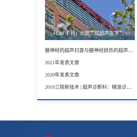
「Cell 子刊」北医三院超声医学科梁晓龙团队研发新型自发光纳米系统，通过激活细胞焦亡增强抗肿瘤免疫
腋神经的超声扫查与腋神经损伤的超声表现
2021年发表文章
2020年发表文章
2019三院新技术 | 超声诊断科：精准诊断前列腺癌的 “狙击枪”—超声与核磁检查融合成像导航下引导前列腺癌穿刺活检技术