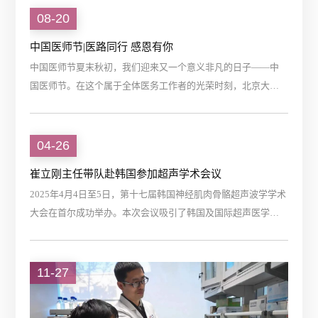
持及参与多项国家级、省部级科研项目，并入选北京市科协青
08-20
年人才托举工程。凭借扎实的临床功底和持续的学术创新，今
中国医师节|医路同行 感恩有你
年荣获“北医三院优秀青年医师”称号。2020年，刚独立上岗不
中国医师节夏末秋初，我们迎来又一个意义非凡的日子——中
久的她，面对哭闹不止的患儿和焦急的家长，...
国医师节。在这个属于全体医务工作者的光荣时刻，北京大学
第三医院超声医学科处处洋溢着温馨与感动的氛围。中午时
分，科室精心组织的医师节庆祝活动热烈展开。科室领导、全
体员工以及在此进修的医生们齐聚一堂，暂时从繁忙的临床工
04-26
作中抽身，共同分享这份节日的喜悦。工会小组和进修医生代
崔立刚主任带队赴韩国参加超声学术会议
表为大家准备了蛋糕和鲜花，它不仅象征着节日的祝福，更凝
2025年4月4日至5日，第十七届韩国神经肌肉骨骼超声波学学术
聚了科室这个大家庭的温暖与情谊。...
大会在首尔成功举办。本次会议吸引了韩国及国际超声医学、
运动康复领域的顶尖专家学者参会。由北京大学第三医院超声
医学科崔立刚主任率领的中国专家团队受邀出席，并在大会上
展示了中国肌骨超声领域的成果。崔立刚在大会主论坛发表了
11-27
题为《肩关节超声：基础与进阶》的专题演讲，系统阐释了肩
关节超声规范化扫查技术与临床实践要点；北医三院李志强则