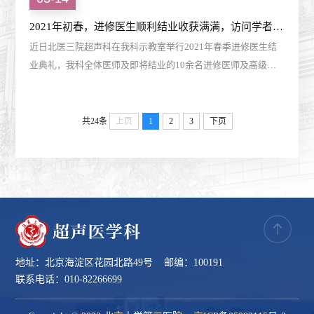
2021年初春，进修医生顺利结业收获满满，访问学者研究学习硕果累累
近日北医三院超声科在我科示教室举行2021年春季进修医生结
业典礼，我科全体医师及即将结业的10余名进修医师及高级访
问学者参加了本次典礼。 会议由李志强老师主持，他首先总结
了近半年来进修医师的情况。本期进修医由...
共24条
上页
1
2
3
下页
地址：北京海淀区花园北路49号 邮编：100191
联系电话：010-82266699