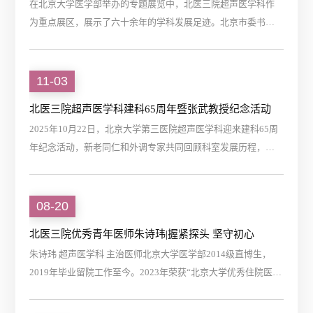
在北京大学医学部举办的专题展览中，北医三院超声医学科作
为重点展区，展示了六十余年的学科发展足迹。北京市委书记
尹力等领导参观了该展区，听取了详细介绍。展览展出了首台
自主研制的超声引导穿刺活检枪原型、早期研究手稿等珍贵文
物，生动记述了科室在介入超声、肌骨超声、超声造影等领域
11-03
的开拓历程与标志性成就。作为中国超声医学的重要发源地之
北医三院超声医学科建科65周年暨张武教授纪念活动
一，北医三院超声医学科将继续秉承创新与实干精神，推动超
2025年10月22日，北京大学第三医院超声医学科迎来建科65周
声医学在精准诊疗与智能医学新时代的高质量发展。
年纪念活动，新老同仁和外调专家共同回顾科室发展历程，深
切缅怀学科奠基人张武教授。活动通过纪念视频、致辞、课题
介绍和座谈环节，展现了张武教授的学术贡献和精神传承。与
会专家分享了与张武教授相处的点滴，表达了对他的敬意和感
08-20
激。科室主任崔立刚表示，六十五年是里程碑，更是新起点，
北医三院优秀青年医师朱诗玮|握紧探头 坚守初心
科室将继续传承老一辈专家的精神，为患者提供更优质的医疗
朱诗玮 超声医学科 主治医师北京大学医学部2014级直博生，
服务。
2019年毕业留院工作至今。2023年荣获“北京大学优秀住院医
师”称号。专注于超声造影、胃肠道超声及功能性胃肠病的临床
与科研工作，相关研究成果发表SCI 8篇，中文核心期刊4篇，主