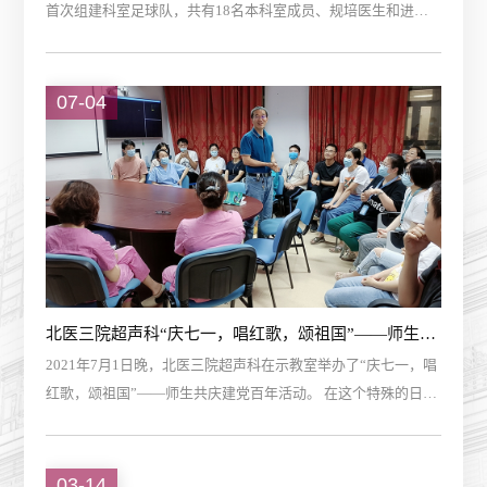
首次组建科室足球队，共有18名本科室成员、规培医生和进修
医入选球队。虽然是第一次参加比赛，但是大家都充满了斗
志，敢打敢拼，最终，以4:0的成绩战胜对手...
07-04
北医三院超声科“庆七一，唱红歌，颂祖国”——师生共庆建党百年活动
2021年7月1日晚，北医三院超声科在示教室举办了“庆七一，唱
红歌，颂祖国”——师生共庆建党百年活动。 在这个特殊的日子
里，新一批进修学员来到科室，他们来自五湖四海，为了一个
共同的目标走到一起来。崔立刚、陈...
03-14