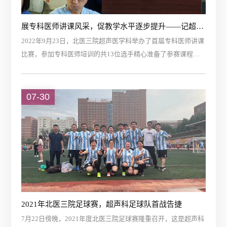
展专科医师讲课风采，促教学水平逐步提升——记超声医学科首届专科医师讲课比赛
2022年9月23日，北医三院超声医学科举办了首届专科医师讲课
比赛，参加专科医师培训的共13位选手精心准备了参赛课程，
内容涵盖心脏、肾脏、胆囊、胰腺、子宫等器官的超声扫查及
常见病的诊断。北医三院教育处张祺副处长...
07-30
2021年北医三院足球赛，超声科足球队首战告捷
7月22日傍晚，2021年度北医三院足球赛隆重召开，这是超声科