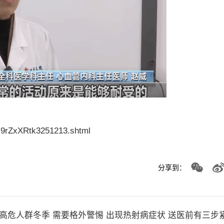
z9rZxXRtk3251213.shtml
分享到：
三类高危人群冬季 需要格外警惕 出现热射病症状 送医前有三步