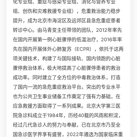
化专业组、重症与感染专业组、消化与营养专业
组、创伤和灾难救援专业组），危重救治能力稳步
提升，成为北京市海淀区及远郊区县急危重症患者
转诊中心。由马青变主任带领的团队，2012年率先
在国内开展第一例心脏骤停的低温治疗，2016年率
先在国内开展体外心肺复苏（ECPR），依托于这两
项关键技术，构建了与国际接轨、国内领跑的心脏
骤停救治体系，极大地提高了心脏骤停患者的救治
成功率。同时建立了全方位的中毒救治体系，打造
了国内一流的急危重症救治平台。突出的专业水平
也为公共卫生事业储备工作奠定了强有力基础，在
应急救援方面取得了一系列成果。
北京大学第三医
院急诊科成立于1984年，历经40载的风雨和积淀，
经过几代急诊人的努力与奉献，已在北京市乃至全
国急诊医学界享有盛誉，2022年遴选为国家临床重