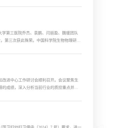
人才。李蓉（右）获颁候任主任委员聘书
，北京大学第三医院乔杰、袁鹏、闫丽盈、魏瑗团队
之后，第三次获此殊荣。中国科学院生物物理研究
领取证书 X染色体的基因表达量对生殖发育至
制和改进中心工作研讨会顺利召开。会议聚焦生
取得的成绩，深入分析当前行业的质控重点并对
完善生殖体系，推动建设生育友好型社会。要求
卫妇幼妇卫便函〔2024〕7 号）要求，进一