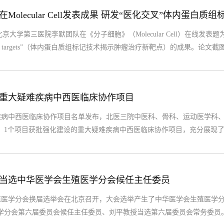
olecular Cell发表成果 研发“医化交叉”体内蛋白质
三医院李默团队在《分子细胞》（Molecular Cell）在线发表题为“In vivo prote
therapeutic targets”（体内蛋白质组标记技术揭示肿瘤治疗新靶点）的成果。
-3F，首次成功研发普适化体内蛋白质组原位标记技术（IVPL, in vivo pro
学描绘，...
重大疑难疾病中西医临床协作项目
病中西医临床协作项目名单发布，北医三院中医科、骨科、运动医学科、
，1个项目获批强化建设的重大疑难疾病中西医临床协作项目，充分展现
卓越实力。项目介绍1.新遴选的重大疑难疾病中西医临床协作项目病种名
申报。...
当选中华医学会生殖医学分会候任主任委员
医学分会换届选举会在北京召开，大会选举产生了中华医学会生殖医学分
学分会第六届委员会候任主任委员、刘平教授当选第六届委员会常务委员