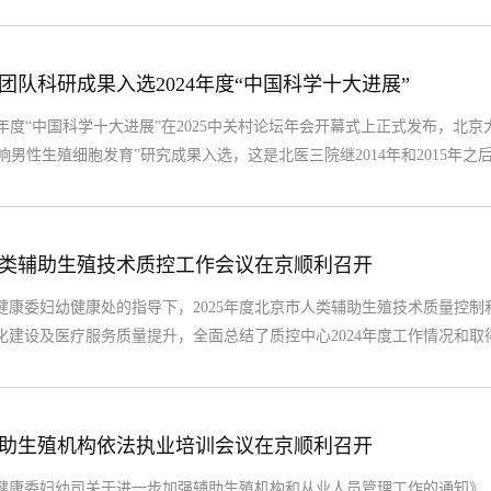
织，汇聚全国学术专家，致力于制定行业规范、推动学术交流、培养专业
团队科研成果入选2024年度“中国科学十大进展”
2024年度“中国科学十大进展”在2025中关村论坛年会开幕式上正式发布
响男性生殖细胞发育”研究成果入选，这是北医三院继2014年和2015年
破性成果进行了解读。入选团队代表合影（乔杰，右4）乔杰院士代表团队
，...
市人类辅助生殖技术质控工作会议在京顺利召开
生健康委妇幼健康处的指导下，2025年度北京市人类辅助生殖技术质量控
化建设及医疗服务质量提升，全面总结了质控中心2024年度工作情况和
署。 北京市卫生健康委妇幼健康处处长、二级巡视员郗淑艳表示，要加快
法依规开展辅助生殖服务；...
市辅助生殖机构依法执业培训会议在京顺利召开
健康委妇幼司关于进一步加强辅助生殖机构和从业人员管理工作的通知》（国