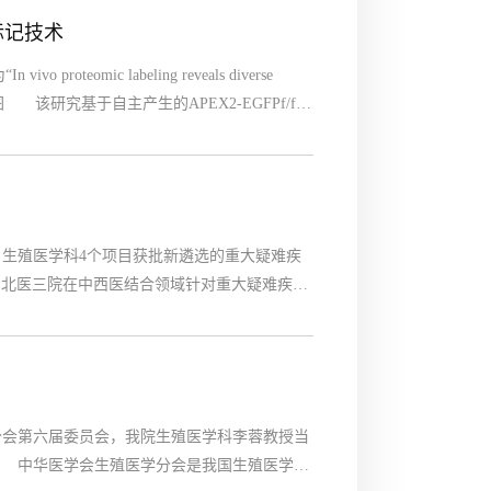
组标记技术
omic labeling reveals diverse
论文截图 该研究基于自主产生的APEX2-EGFPf/f小
tein labeling），不仅实现了多器官、特定细胞
生殖医学科4个项目获批新遴选的重大疑难疾
了北医三院在中西医结合领域针对重大疑难疾病
称：排卵障碍性不孕中医科 本项目由北医三院
会第六届委员会，我院生殖医学科李蓉教授当
。 中华医学会生殖医学分会是我国生殖医学领