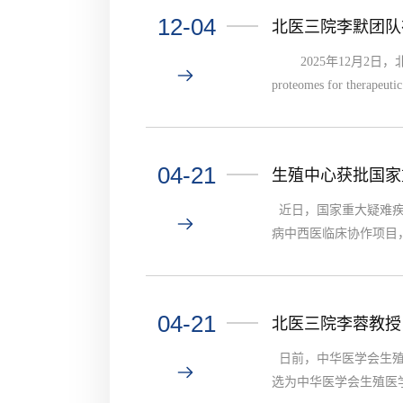
12-04
北医三院李默团队在M
2025年12月2日，北京大学第
proteomes for 
鼠和新型标记底物Btn-Ph
群的高质量体内蛋白质组
04-21
生殖中心获批国家
近日，国家重大疑难疾
病中西医临床协作项目
诊疗方面的丰富经验与
中医科和生殖医学科联合
04-21
北医三院李蓉教授
日前，中华医学会生殖
选为中华医学会生殖医