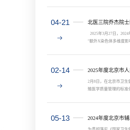
域具有影响力的学术组
04-21
北医三院乔杰院士
2025年3月27日，
“额外X染色体多维度影
所刘江研究员对这一突
关重要。克氏综合征（47
02-14
2025年度北京
2月8日，在北京市卫
殖医学质量管理的标准
2025年工作进行部
各相关单位坚守底线、依
05-13
2024年度北京
为贯彻落实《国家卫生