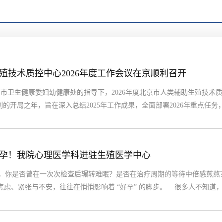
殖技术质控中心2026年度工作会议在京顺利召开
在北京市卫生健康委妇幼健康处的指导下，2026年度北京市人类辅助生殖技
划的开局之年，旨在深入总结2025年工作成果，全面部署2026年重点
健康处处长、二级巡视员郗淑艳，中国工程院院士、北京大学医学部主任
列席会议。...
孕！我院心理医学科进驻生殖医学中心
你是否曾在一次次检查后辗转难眠？是否在治疗周期的等待中倍感煎熬
虑、紧张与不安，往往在悄悄影响着 “好孕” 的脚步。 很多人不知道，
质醇水平升高，可能抑制排卵、影响卵子质量；过度紧张会打乱内分泌节
状态”...