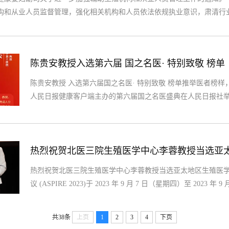
构和从业人员监督管理，强化相关机构和人员依法依规执业意识，肃清行
质量控制和改进中心承办的“北京市辅助生殖机构依法执业培训会议”于20
机构的负责人，...
陈贵安教授入选第六届 国之名医· 特别致敬 榜单
陈贵安教授 入选第六届国之名医· 特别致敬 榜单推举医者榜样
人民日报健康客户端主办的第六届国之名医盛典在人民日报社举
个省份161家医院的305位优秀医生上榜。我院妇科陈贵安教
盛典是人民日报健康客户端主办的年度性医生学术活动，活动以
样，引领尊医舆论，...
热烈祝贺北医三院生殖医学中心李蓉教授当选亚
热烈祝贺北医三院生殖医学中心李蓉教授当选亚太地区生殖医学学
议 (ASPIRE 2023)于 2023 年 9 月 7 日（星期四）至 20
心举行，为期 4 天。会议期间召开亚太地区生殖医学会委员
李蓉当选副主席。会上宣布，我国获得2026年ASPIRE会议
共38条
上页
1
2
3
4
下页
国际学术会议。...