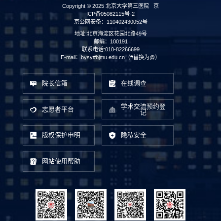
Copyright © 2025 北京大学第三医院
京
ICP备05082115号-2
京公网安备：110402430052号
地址:北京海淀区花园北路49号
邮编：100191
联系电话:010-82266699
E-mail：bysy#bjmu.edu.cn（#替换为@）
院长信箱
在线调查
学术交流预约登
志愿者平台
记
版权保护申明
隐私安全
网站使用帮助