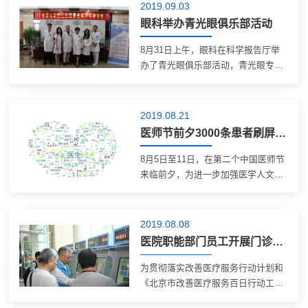
获“2019-2020年度医院停车优秀示范
2019.09.03
单位”奖。
眼科举办青光眼俱乐部活动
8月31日上午，眼科在科学报告厅举
办了青光眼俱乐部活动，青光眼专科
组负责人吴玲玲等医护人员进行了专
题讲座和咨询。活动吸引了百余人参
加。 31日早上8:30活动开始，首先进
2019.08.21
行了免费的眼压测量并发放青光眼宣
医师节前夕3000条患者刷屏留言 致敬三院生命守护者
传资料。...
8月5日至11日，在第二个中国医师节
来临前夕，为进一步加强医学人文建
设，增进医患沟通，北医三院在自媒
体平台发起“中国医师节，我想对医生
说”活动，面向社会征集患者最想对医
2019.08.08
生说的心里话。短短一周内，共收到
医院职能部门员工开展门诊志愿服务
了来...
为贯彻落实改善医疗服务行动计划和
《北京市改善医疗服务百日行动工作
方案》，推进医院全面预约工作的开