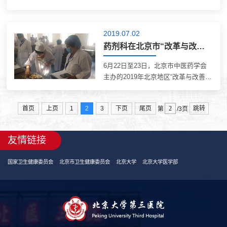
劲涛等领导来到我院，就医耗联动综
合改革落实情况进行现场督导，并举
行座谈会。我院副院长王健全、付卫
2019.07.02
及相关部门负责人参加了督导、座
药剂科在北京市“改革与改善同步”中药技术大赛中取得好成绩
谈。 张华...
6月22日至23日，北京市中医药学会
主办的2019年北京地区“改革与改善同
步”中药技术大赛决赛落下帷幕。我院
机场院区药剂科吴云药师取得全市第
首页
上页
1
2
3
下页
尾页
跳转
第
/3页
三名的好成绩。 北京市共有600多名
选手报名参赛，经过初赛、复赛两轮
紧张...
友情链接
国家卫生健康委员会
北京市卫生健康委员会
北京大学
北京大学医学部