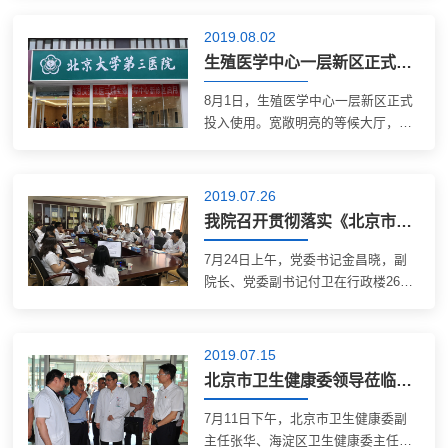
展，8月1日起，由院领导带队，医院
职能处室职工全员开展门诊志愿服
2019.08.02
务，对患者使用自助机进行帮扶。 参
生殖医学中心一层新区正式启用 初诊患者搬新址
与值岗的...
8月1日，生殖医学中心一层新区正式
投入使用。宽敞明亮的等候大厅，一
站式建档、预约、咨询护士站，一排
排多功能自助一体机，驻场式咖啡
吧……使患者的就诊环境更加舒适，
2019.07.26
这里的就诊服务也更加便捷。 北京大
我院召开贯彻落实《北京市改善医疗服务百日行动工作方案》工作会议
学第三医...
7月24日上午，党委书记金昌晓，副
院长、党委副书记付卫在行政楼266
会议室组织召开贯彻落实 《北京市改
善医疗服务百日行动工作方案》工作
会，相关临床、医技、职能部门负责
2019.07.15
人员参加会议。 《北京市改善医疗服
北京市卫生健康委领导莅临我院督导医耗联动综合改革落实情况
务百日行...
7月11日下午，北京市卫生健康委副
主任张华、海淀区卫生健康委主任李