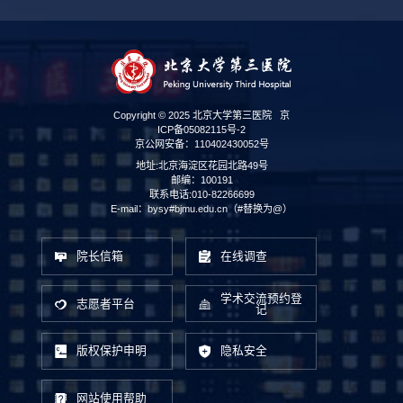
Copyright © 2025 北京大学第三医院
京
ICP备05082115号-2
京公网安备：110402430052号
地址:北京海淀区花园北路49号
邮编：100191
联系电话:010-82266699
E-mail：bysy#bjmu.edu.cn（#替换为@）
院长信箱
在线调查
学术交流预约登
志愿者平台
记
版权保护申明
隐私安全
网站使用帮助