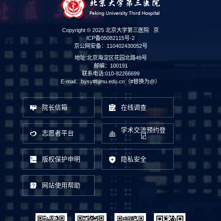
Copyright © 2025 北京大学第三医院
京
ICP备05082115号-2
京公网安备：110402430052号
地址:北京海淀区花园北路49号
邮编：100191
联系电话:010-82266699
E-mail：bysy#bjmu.edu.cn（#替换为@）
院长信箱
在线调查
学术交流预约登
志愿者平台
记
版权保护申明
隐私安全
网站使用帮助