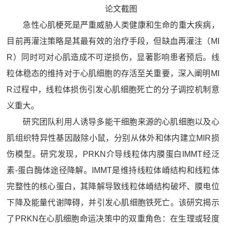
论文截图
急性心肌梗死是严重威胁人类健康和生命的重大疾病，
目前再灌注策略是其最有效的治疗手段，但缺血再灌注（MI
R）同时可对心肌造成不可逆损伤，显著影响患者预后。线
粒体稳态的维持对于心肌细胞的存活至关重要，深入阐明MI
R过程中，线粒体损伤引发心肌细胞死亡的分子调控机制意
义重大。
研究团队利用人诱导多能干细胞来源的心肌细胞以及心
肌组织特异性基因敲除小鼠，分别从体外和体内建立MIR损
伤模型。研究发现，PRKN介导线粒体内膜蛋白IMMT经泛
素-蛋白酶体途径降解。IMMT是维持线粒体嵴结构和线粒体
完整性的核心蛋白，其降解导致线粒体嵴结构破坏、膜电位
下降及能量代谢障碍，并引发心肌细胞铁死亡。该研究揭示
了PRKN在心肌细胞命运决策中的双重角色：在生理或轻度