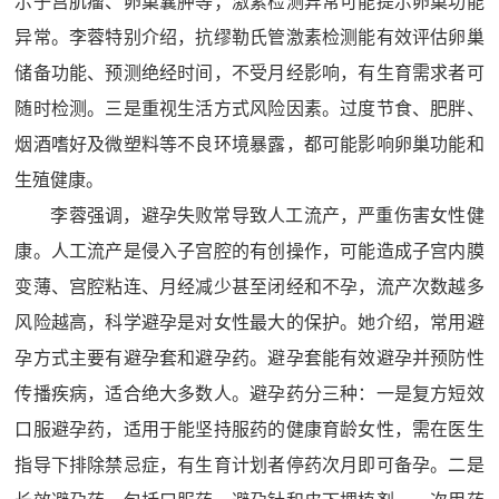
示子宫肌瘤、卵巢囊肿等；激素检测异常可能提示卵巢功能
异常。李蓉特别介绍，抗缪勒氏管激素检测能有效评估卵巢
储备功能、预测绝经时间，不受月经影响，有生育需求者可
随时检测。三是重视生活方式风险因素。过度节食、肥胖、
烟酒嗜好及微塑料等不良环境暴露，都可能影响卵巢功能和
生殖健康。
李蓉强调，避孕失败常导致人工流产，严重伤害女性健
康。人工流产是侵入子宫腔的有创操作，可能造成子宫内膜
变薄、宫腔粘连、月经减少甚至闭经和不孕，流产次数越多
风险越高，科学避孕是对女性最大的保护。她介绍，常用避
孕方式主要有避孕套和避孕药。避孕套能有效避孕并预防性
传播疾病，适合绝大多数人。避孕药分三种：一是复方短效
口服避孕药，适用于能坚持服药的健康育龄女性，需在医生
指导下排除禁忌症，有生育计划者停药次月即可备孕。二是