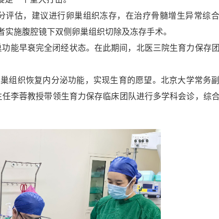
分评估，建议进行卵巢组织冻存，在治疗骨髓增生异常综
者实施腹腔镜下双侧卵巢组织切除及冻存手术。
巢功能早衰完全闭经状态。在此期间，北医三院生育力保存
回卵巢组织恢复内分泌功能，实现生育的愿望。北京大学常务
主任李蓉教授带领生育力保存临床团队进行多学科会诊，综