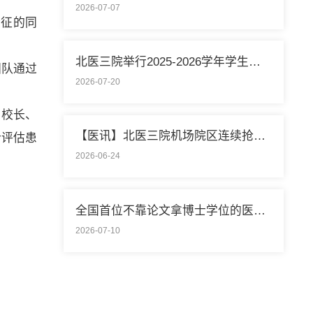
2026-07-07
合征的同
北医三院举行2025-2026学年学生暑期社会实践启动仪式
团队通过
2026-07-20
副校长、
【医讯】北医三院机场院区连续抢救两名致死性肺栓塞外籍旅客
合评估患
2026-06-24
全国首位不靠论文拿博士学位的医学领域研究生通过答辩
2026-07-10