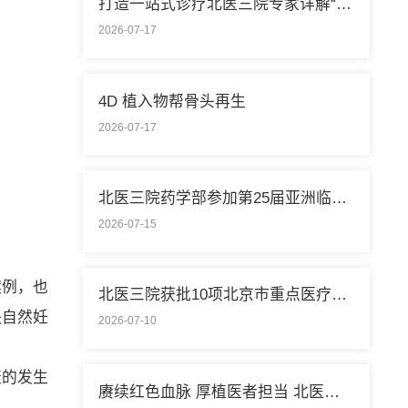
打造一站式诊疗北医三院专家详解“控糖”新模式
2026-07-17
4D 植入物帮骨头再生
2026-07-17
北医三院药学部参加第25届亚洲临床药学大会
2026-07-15
案例，也
北医三院获批10项北京市重点医疗技术临床应用培训基地
快自然妊
2026-07-10
衰的发生
赓续红色血脉 厚植医者担当 北医三院开展庆祝中国共产党成立105周年系列活动