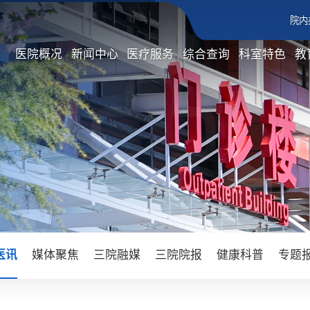
院内
医院概况
新闻中心
医疗服务
综合查询
科室特色
教
医讯
媒体聚焦
三院融媒
三院院报
健康科普
专题