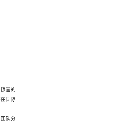
人惊喜的
。在国际
存团队分