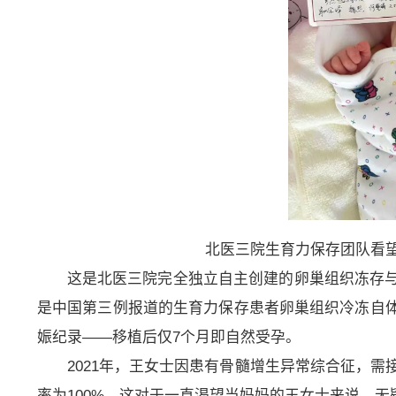
北医三院生育力保存团队看
这是北医三院完全独立自主创建的卵巢组织冻存
是中国第三例报道的生育力保存患者卵巢组织冷冻自
娠纪录——移植后仅7个月即自然受孕。
2021年，王女士因患有骨髓增生异常综合征，
率为100%，这对于一直渴望当妈妈的王女士来说，无