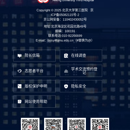
Copyright © 2025 北京大学第三医院
京
ICP备05082115号-2
京公网安备：110402430052号
地址:北京海淀区花园北路49号
邮编：100191
联系电话:010-82266699
E-mail：bysy#bjmu.edu.cn（#替换为@）
院长信箱
在线调查
学术交流预约登
志愿者平台
记
版权保护申明
隐私安全
网站使用帮助