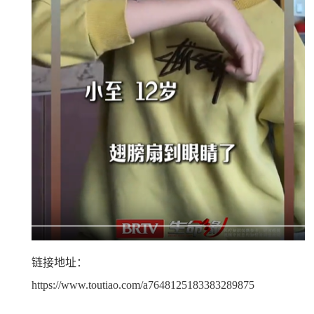
链接地址：
https://www.toutiao.com/a7648125183383289875