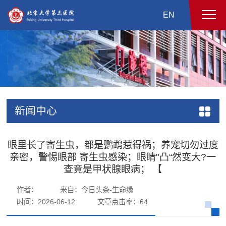
EN
新闻中心
眼里长了寄生虫，都是鹦鹉惹得祸；养宠切勿过度
亲密，警惕眼部 寄生虫感染；眼睛"凸“然变大?一
查竟是甲状腺眼病； 【
作者：
来自：今日头条-生命缘
时间：2026-06-12
文章点击率：
64