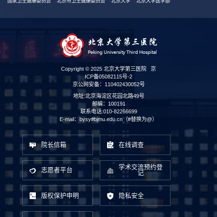
国家卫生健康委员会
北京市卫生健康委员会
北京大学
北京大学医学部
Copyright © 2025 北京大学第三医院
京
ICP备05082115号-2
京公网安备：110402430052号
地址:北京海淀区花园北路49号
邮编：100191
联系电话:010-82266699
E-mail：bysy#bjmu.edu.cn（#替换为@）
院长信箱
在线调查
学术交流预约登
志愿者平台
记
版权保护申明
隐私安全