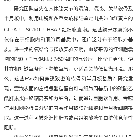
研究团队首先在人体膝关节的滑膜、滑液、关节软骨及
半月板中，利用电镜和多重免疫标记鉴定出携带血红蛋白的
﹢
﹢
﹢
GLPA
TSG101
HBA
红细胞囊泡。这些纳米级囊泡不
仅存在于细胞内和细胞周基质中，还广泛分布于细胞外基
质。进一步的氧结合与释放实验表明，血浆来源的红细胞囊
泡的P50（血氧饱和度为50%时的氧分压）比全血更低，使
其在相对缺氧条件下释放氧气，更适合关节低氧微环境。那
么，这些EVs如何穿透致密的软骨和半月板基质？研究发
现，囊泡表面的富组氨酸糖蛋白可与细胞周基质中的硫酸乙
酰肝素蛋白聚糖高亲和力结合，进而通过巨胞饮作用、吞噬
作用和网格蛋白介导的内吞作用被软骨细胞和半月板细胞摄
取。这一过程可被外源性肝素或富组氨酸糖蛋白抗体竞争性
阻断。