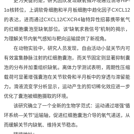
更为关键的是，研究团队发现缺氧微环境通过诱导HIF-
1α核转位，上调软骨细胞和半月板细胞中趋化因子CXCL12
的表达，进而通过CXCL12/CXCR4轴特异性招募携带氧气
的红细胞囊泡至缺氧部位。该“缺氧求救信号”机制的揭示，
为理解关节内氧气感知与靶向运输提供了新视角。
在动物实验中，研究人员发现，自由活动小鼠关节内可
有效富集静脉注射的红细胞囊泡，而关节固定则显著抑制囊
泡的分布并加重组织缺氧。离体力学测试表明，周期性压缩
载荷可显著增强囊泡在关节软骨和半月板中的穿透与滞留能
力。滑液流变学分析显示，运动产生的剪切稀化效应进一步
优化了囊泡被细胞摄取的环境。
该研究确立了一个全新的生物学范式：运动通过增强“循
环系统—关节”运输轴，促进红细胞囊泡介导的氧气递送，从
而缓解关节内缺氧、维持关节稳态。