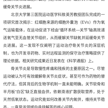
缓骨关节炎进展。
北京大学第三医院运动医学科敖英芳教授团队完成的一
项研究首次揭示：红细胞来源的细胞外囊泡（EVs）作为氧
气运输载体，在运动促进下经由“循环系统—关节”轴高效递
送氧气至无血管关节组织，从而缓解关节缺氧并延缓骨关节
炎进展。这一发现不仅阐明了运动治疗骨关节炎的深层机
制，也为开发非药物、实时远程监测的保守治疗策略提供了
理论依据。相关研究成果近日发表在《科学通报》上。
骨关节炎是导致慢性疼痛和残疾的主要原因之一。尽管
运动被认为可有效缓解骨关节炎症状，甚至可作为药物的替
代疗法，但其背后的生物学机制一直未能明确。关节软骨和
半月板“白区”缺乏直接血供，依赖滑液扩散获取营养，处于
天然低氧状态。运动究竟如何改善关节内氧供，维持关节稳
态，一直是该领域内亟待解答的核心问题。