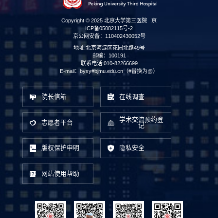
Copyright © 2025 北京大学第三医院
京
ICP备05082115号-2
京公网安备：110402430052号
地址:北京海淀区花园北路49号
邮编：100191
联系电话:010-82266699
E-mail：bysy#bjmu.edu.cn（#替换为@）
院长信箱
在线调查
学术交流预约登
志愿者平台
记
版权保护申明
隐私安全
网站使用帮助