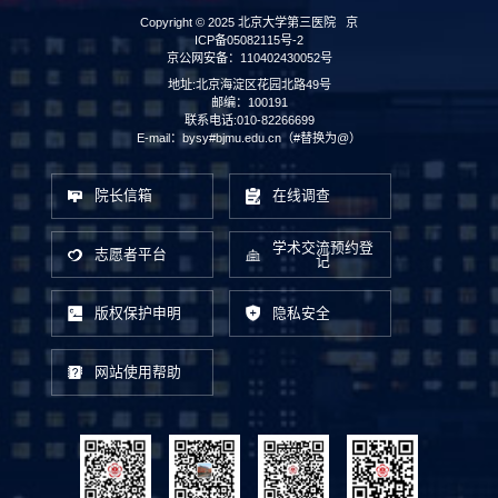
Copyright © 2025 北京大学第三医院
京
ICP备05082115号-2
京公网安备：110402430052号
地址:北京海淀区花园北路49号
邮编：100191
联系电话:010-82266699
E-mail：bysy#bjmu.edu.cn（#替换为@）
院长信箱
在线调查
学术交流预约登
志愿者平台
记
版权保护申明
隐私安全
网站使用帮助