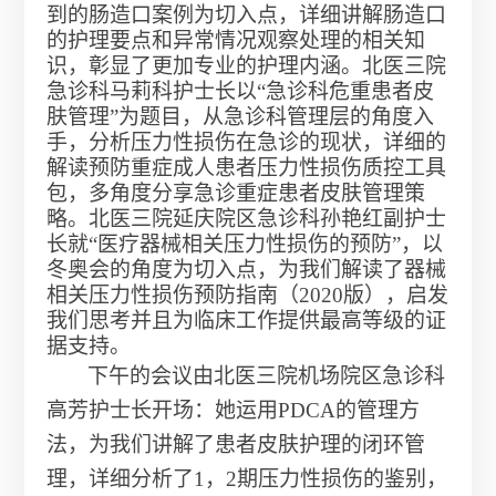
到的肠造口案例为切入点，详细讲解肠造口
的护理要点和异常情况观察处理的相关知
识，彰显了更加专业的护理内涵。北医三院
急诊科马莉科护士长以“急诊科危重患者皮
肤管理”为题目，从急诊科管理层的角度入
手，分析压力性损伤在急诊的现状，详细的
解读预防重症成人患者压力性损伤质控工具
包，多角度分享急诊重症患者皮肤管理策
略。北医三院延庆院区急诊科孙艳红副护士
长就“医疗器械相关压力性损伤的预防”，以
冬奥会的角度为切入点，为我们解读了器械
相关压力性损伤预防指南（
2020
版），启发
我们思考并且为临床工作提供最高等级的证
据支持。
下午的会议由北医三院机场院区急诊科
高芳护士长开场：她运用
PDCA
的管理方
法，为我们讲解了患者皮肤护理的闭环管
理，详细分析了
1
，
2
期压力性损伤的鉴别，