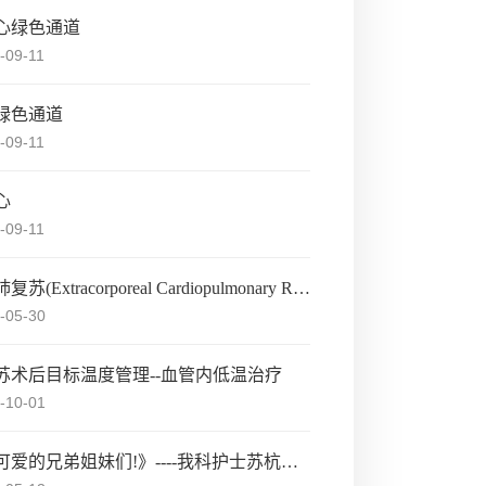
心绿色通道
-09-11
绿色通道
-09-11
心
-09-11
体外心肺复苏(Extracorporeal Cardiopulmonary Resuscitation,ECPR)
-05-30
苏术后目标温度管理--血管内低温治疗
-10-01
《致我可爱的兄弟姐妹们!》----我科护士苏杭在“我和护理”主题演讲比赛中获得一等奖