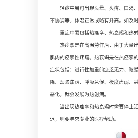
轻症中暑可出现头晕、头疼、口渴
不协调等。体温正常或略有升高。如及
重症中暑包括热痉挛、热衰竭和热
热痉挛是在高温劳作后，由于大量
肌肉的痉挛性疼痛。热衰竭是在热痉挛
症状包括：进行性加重的疲乏无力、眩
降、烦躁焦虑、呼吸急促、极度虚弱、
恶化，就会发展为热射病。
当出现热痉挛和热衰竭时需要停止
退，则要寻求专业的医疗帮助。