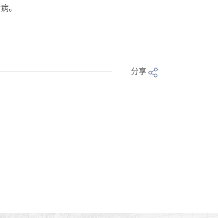
射病。
分享