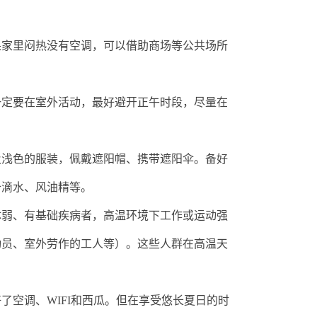
果家里闷热没有空调，可以借助商场等公共场所
一定要在室外活动，最好避开正午时段，尽量在
及浅色的服装，佩戴遮阳帽、携带遮阳伞。备好
十滴水、风油精等。
体弱、有基础疾病者，高温环境下工作或运动强
动员、室外劳作的工人等）。这些人群在高温天
。
了空调、WIFI和西瓜。但在享受悠长夏日的时