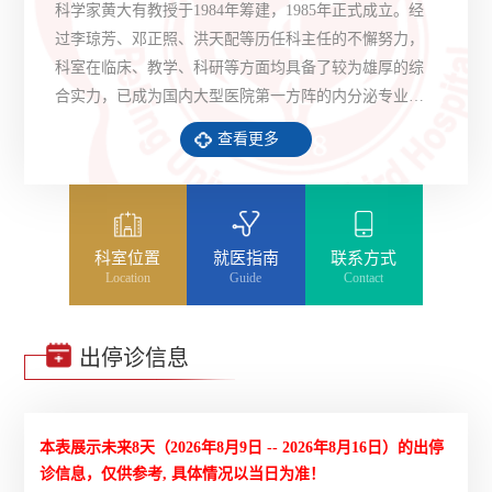
科学家黄大有教授于1984年筹建，1985年正式成立。经
过李琼芳、邓正照、洪天配等历任科主任的不懈努力，
科室在临床、教学、科研等方面均具备了较为雄厚的综
合实力，已成为国内大型医院第一方阵的内分泌专业团
队。内分泌科现有医护人员和技师共49人，其中教授、
查看更多
主任医师5名，研究员2名，副教授、副主任医师7名，主
治医师10名，助理研究员1名，住院医师6名，主管技师3
名，副主任护师2名，...
科室位置
就医指南
联系方式
Location
Guide
Contact
出停诊信息
本表展示未来8天（
2026年8月9日 -- 2026年8月16日
）的出停
诊信息，仅供参考, 具体情况以当日为准！