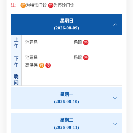
注：
为特需门诊
为停诊门诊
特
停
星期日
(2026-08-09)
上
池建昌
杨琨
停
午
池建昌
杨琨
停
下
午
高洪伟
特
停
晚
间
星期一
(2026-08-10)
星期二
(2026-08-11)