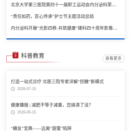
北京大学第三医院第四十一届职工运动会内分泌科荣获风采奖
“责任如药，匠心传承”护士节主题活动总结
内分泌科开展“光影四秩·共筑健康”建科四十周年影像记忆征集活动
科普教育
查看更多
打造一站式诊疗 北医三院专家详解“控糖”新模式
2026-07-15
健康播报 | 减肥不等于减重，您搞清了没？
2026-05-15
“糖友”宝典——远离“甜蜜”陷阱