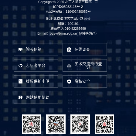
Copyright © 2025 北京大学第三医院
京
ICP备05082115号-2
京公网安备：110402430052号
地址:北京海淀区花园北路49号
邮编：100191
联系电话:010-82266699
E-mail：bysy#bjmu.edu.cn（#替换为@）
院长信箱
在线调查
学术交流预约登
志愿者平台
记
版权保护申明
隐私安全
网站使用帮助