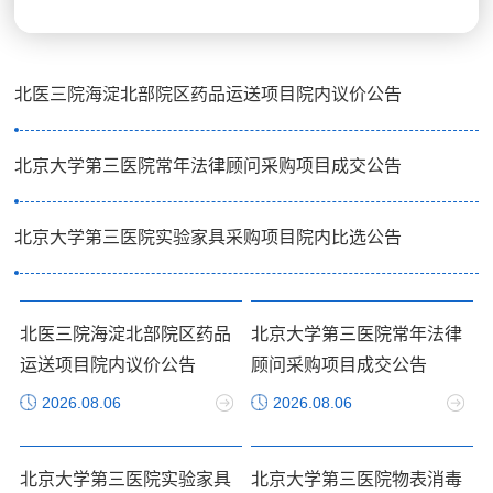
供营业执照、资格承诺书等材料，并于2026年8月10日前发送至指定邮箱。参选
文件须于8月14日9:00前现场递交，评审在贯通大厦后小二楼举行，参选人须到
场。成交结果将在5个工作日内在医院官网公示，未中选者不再通知。项目不接
受联合体、分包或转包。
北医三院海淀北部院区药品运送项目院内议价公告
北京大学第三医院常年法律顾问采购项目成交公告
北京大学第三医院实验家具采购项目院内比选公告
北医三院海淀北部院区药品
北京大学第三医院常年法律
运送项目院内议价公告
顾问采购项目成交公告
2026.08.06
2026.08.06
北京大学第三医院实验家具
北京大学第三医院物表消毒