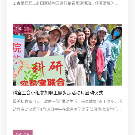
工会组织职工赴国家植物园进行踏春团建活动。伴着清晨的朝
阳，工会职工搭乘特色西郊线前往西山脚下的国家植物园。4月
的植物园色彩艳丽，各种鲜花竞相开放。职工在游园赏花之
余，进行了趣味运动大比拼的团建活动。职工共分为4组，每组
04-19
选定组长1人，并根据项目需要派出参赛选手进行比赛，5个项
目累计得分最高的小组获得优胜奖。第一个项目，手忙脚乱，
考验的是职工身体协调性及反应能力。...
科室工会小组参加职工健步走活动月启动仪式
最美初春四月天，北医三院“悦动生活，乐享健康”职工健步走活
动月启动仪式于4月18日中午在北京大学医学部风雨操场举行。
工会会员代表积极参加启动仪式并完成2000米健步走活动。此
次健步走活动月将持续至5月18日，活动期间鼓励职工每日开展
健步活动，通过APP记录健走步数并进行健康知识问答，弘扬积
04-05