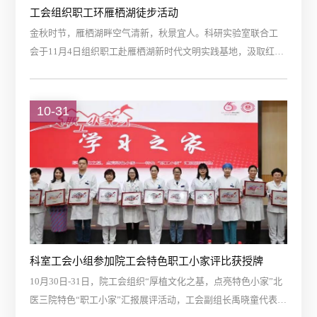
工会组织职工环雁栖湖徒步活动
金秋时节，雁栖湖畔空气清新，秋景宜人。科研实验室联合工
会于11月4日组织职工赴雁栖湖新时代文明实践基地，汲取红色
力量，以秋日徒步促交流、聚人心，进行团队建设。活动中，
职工们首先参观了实践基地的红色主题教育景观，感受“红船精
神”。随后大家自由组队，开启环湖徒步活动。徒步中，大家或
10-31
是交流工作中的困惑，或是拿起相机留住美景。徒步活动结束
后，一颗毽子将职工们串联起来，一场“围踢毽子”活动热闹展
开，欢声笑语回荡雁栖湖畔。...
科室工会小组参加院工会特色职工小家评比获授牌
10月30日-31日，院工会组织“厚植文化之基，点亮特色小家”北
医三院特色“职工小家”汇报展评活动，工会副组长禹晓童代表工