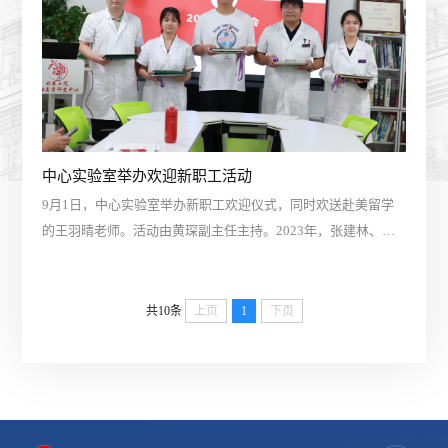
历经岁月变迁，科室飞速成长壮大，成绩喜人。在自由交流环
节，大家围绕许久没见的退休职工畅谈并合影留念。...
中心实验室举办欢迎新职工活动
9月1日，中心实验室举办新职工欢迎仪式，同时欢送赴美留学
的王羽晴老师。活动由黄琛副主任主持。2023年，张建林、李
慧、李雅楠、顾晓阳、龚月卿5位新职工加入中心实验室大家
庭。科室每年在9月进行迎新活动，为新员工颁授员工牌及梧桐
笔记、梧桐印章等文创作品。随后，新职工纷纷进行了自我介
共10条
上页
1
下页
绍，并发表加入中实大家庭的感言。王羽晴老师获得北医-密西
根联合研究所青年学者项目资助，即将赴美留学。作为从科室
成长起来的第一位赴美深造的青年人，...