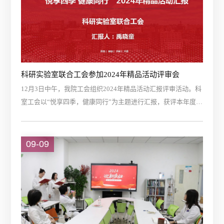
科研实验室联合工会参加2024年精品活动评审会
12月3日中午，我院工会组织2024年精品活动汇报评审活动。科
室工会以“悦享四季，健康同行”为主题进行汇报，获评本年度
“优秀活动”。在“健康中国”建设的大背景下，工会作为纽带充分
发挥关爱职工身心健康的职能，通过组织丰富多彩的健康促进
活动，让职工关注个人健康状态，养成良好的膳食习惯和锻炼
09-09
习惯。精品活动的组织形式融入四季特征，针对身体、膳食、
环境和心理四个维度开展。初春时节，工会组织职工赴国家植
物园进行踏春和拓展锻炼团建活动。...