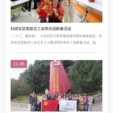
科研实验室联合工会举办迎新春活动
“二十三，糖瓜粘”，小年的日子意味着新春的脚步越来越近。科
研实验室联合工会在天工大厦凤鸣轩举办了迎新春活动，贴对
联，写福字，包饺子，年味儿十足，处处洋溢着喜庆祥和的氛
围。活动前期，科室党政班子和工会干部共同策划了此次新春
活动，提前向各位职工征集了创意春联。经过周密的准备，活
11-06
动当天，笔墨纸砚、福字，包饺子所需的面板、擀面杖、饺子
面、饺子馅一应俱全。职工或聚在一起写福字，画萌龙，或擀
皮包馅，欢声笑语不断。...