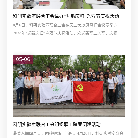
科研实验室联合工会举办“迎新庆归”暨双节庆祝活动
9月6日，科研实验室联合工会在天工大厦凤鸣轩会议室举办
2024年“迎新庆归”暨双节庆祝活动，欢迎新职工入职，庆祝出
国访学的同事返家，一同团聚共庆即将到来的教师节和中秋
节。活动伊始，宋妍和杨丽晶两位老师作为主持人，依次介绍
了本年度加入科室的新生力量，包括7名新员工和2名博士后。
05-06
每一位加入的成员都进行了详细的自我介绍。随后，科室薛丽
香主任、黄琛副主任为新员工授工作牌，并发放“梧桐印章”文创
纪念品。张洁、禹晓童、...
科研实验室联合工会组织职工踏春团建活动
最美人间四月天，团建锻炼正当时。4月26日，科研实验室联合