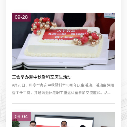
会小组汇报“学习之家”的建设情况。经过现场打分评比，最终获
评“学习之家”。今年6月份，院工会启动特色职工小家的申报建
设工作。结合科室文化建设特色和科室职能，工会小组申报了
09-28
“学习之家”的建设项目。经过调研与讨论，决定以建科40周年
为契机，围绕“理论-实践-共享”的建家理念，开展不同层次的学
习活动。...
工会举办迎中秋暨科室庆生活动
9月28日，科室举办迎中秋暨科室40周年庆生活动。活动由薛丽
香主任主持，并邀请退休老职工重返科室参加交流座谈。活动
伊始，薛丽香主任代表科室对科室目前的发展情况做汇报，并
邀请退休职工共同观看中心实验室建科40周年宣传视频。随
后，现任职工代表李艳芳、孙艳、陈栎发言，作为科室目前工
09-04
作年限较久的老职工，回忆了工作之初科室的情况，纷纷感慨