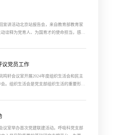
巡回宣讲活动北京站报告会，来自教育部教育家
生动诠释为党育人、为国育才的使命担当，感人
。作为附属医院的教师，我们应怀着对教育事业
秀教师阐述的动人故事中，我们感受到的是高尚
评议党员工作
凤鸣轩会议室开展2024年度组织生活会和民主
参会。组织生活会是党支部组织生活的重要形式
为主要内容。会议中，支部书记带头进行批评与
明确整改方向。随后，支部开展针对党支部和党
动
6会议室举办首次党建联建活动。呼吸科党支部