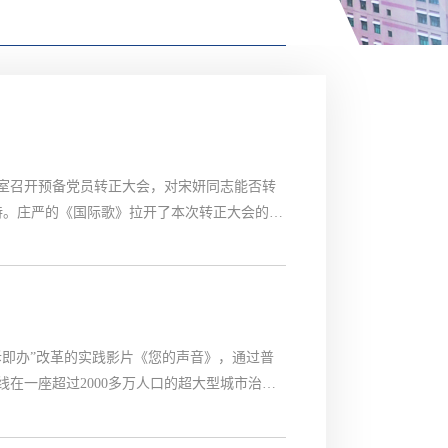
议室召开预备党员转正大会，对宋妍同志能否转
持。庄严的《国际歌》拉开了本次转正大会的议
己在一年的预备党员考察时期的学习、工作情
同志的思想、工作及考察情况，同意其转为正式
诉即办”改革的实践影片《您的声音》，通过普
线在一座超过2000多万人口的超大型城市治理
热线不仅是诉求与抱怨，更是信任与理解。每一
初心，让观看影片的党员们深受感动与鼓舞。