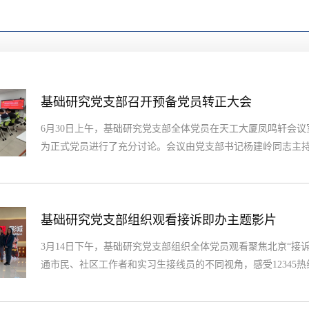
基础研究党支部召开预备党员转正大会
6月30日上午，基础研究党支部全体党员在天工大厦凤鸣轩会
为正式党员进行了充分讨论。会议由党支部书记杨建岭同志主
程。宋妍同志首先宣读了自己的《转正申请书》，详细汇报自
况。随后入党联系人薛丽香同志、禹晓童同志分别汇报了宋妍
党员。与会党员自由发言，...
基础研究党支部组织观看接诉即办主题影片
3月14日下午，基础研究党支部组织全体党员观看聚焦北京“接
通市民、社区工作者和实习生接线员的不同视角，感受12345热
中发挥的重要作用。影片以真实场景记录下感动与温情，一条
位立足岗位，全心投入的工作者，面对复杂挑战时人民至上的