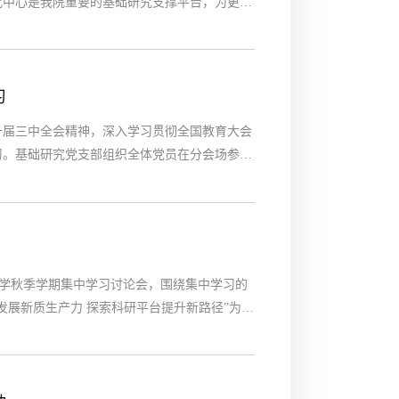
究中心是我院重要的基础研究支撑平台，为更好
促进高质量发展，呼吸科党支部在本年度将与基
推进双方的合作交流，形成高质量科研产出。交
心的整体情况做汇报。...
习
十届三中全会精神，深入学习贯彻全国教育大会
习。基础研究党支部组织全体党员在分会场参会
作的副校长（副院长）谢春涛教授讲授，带领全
新思想、新观点、新论断和党的二十届三中全会
大学秋季学期集中学习讨论会，围绕集中学习的
发展新质生产力 探索科研平台提升新路径”为主
新质生产力的提出为我国的科技发展工作指明了
力与困局，薛书记从科室职能出发谈到科室在技