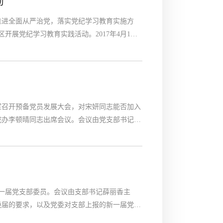
动
推进全面从严治党，落实党纪学习教育实施方
区开展党纪学习教育实践活动。2017年4月1
三次赴雄安实地调研、考察新区选址及建设情
第一站来到了雄安新区规划馆进行参观。跟随馆
设情况。...
室召开预备党员发展大会，对宋妍同志能否加入
院办李顿晴同志出席会议。会议由党支部书记杨
宋妍同志首先宣读了自己的《入党志愿书》，随
思想、工作及考察情况，表明同意其加入党组织
.
新一届党支部委员。会议由支部书记薛丽香主
换届的要求，以及党委对支部上报的新一届党支
支部工作汇报。支部现有正式党员24名，预备