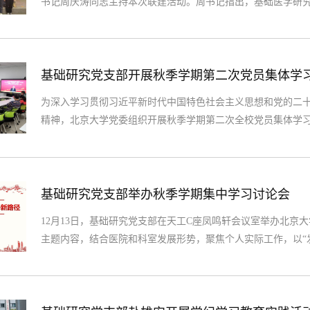
书记周庆涛同志主持本次联建活动。周书记指出，基础医学研
的打通合作路径，寻找合作契机，落实二十届三中全会精神，
础研究党支部形成联建机制。期待在携手发展的过程中，扎实
流现场随后，基础研究党支部杨建岭副书记代表支部对基础研究中
基础研究党支部开展秋季学期第二次党员集体学
为深入学习贯彻习近平新时代中国特色社会主义思想和党的二
精神，北京大学党委组织开展秋季学期第二次全校党员集体学
学习。本次集中学习由中央党校（国家行政学院）分管日常工
体党员深入学习贯彻习近平总书记关于全面深化改革的一系列
精神。学习会上，谢教授从三个面对、...
基础研究党支部举办秋季学期集中学习讨论会
12月13日，基础研究党支部在天工C座凤鸣轩会议室举办北京
主题内容，结合医院和科室发展形势，聚焦个人实际工作，以“
题展开充分交流与讨论。支部书记薛丽香首先发言，她表示，
具体的发展方向，结合目前经济形势和公立医院发展面临的压
术创新、经费使用等方面的问题，...