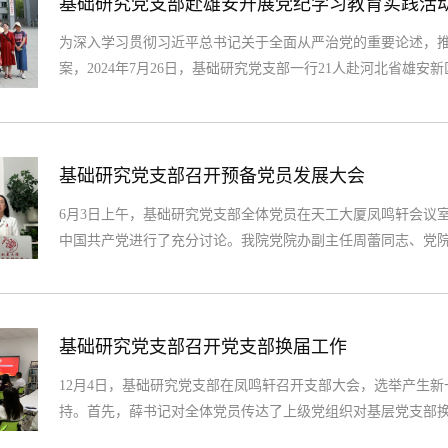
基础研究党支部赴雄安开展党纪学习教育实践活
为深入学习贯彻习近平总书记关于全面从严治党的重要论述，
案，2024年7月26日，基础研究党支部一行21人赴河北省雄安新
日，党中央决定设立国家级新区雄安新区，习近平总书记前后
况。雄安新区的建设是千年大计、国家大事。本次实践活动的
内讲解员的步伐，党员同志们深入了解了雄安新区的整体规划和建
基础研究党支部召开预备党员发展大会
6月3日上午，基础研究党支部全体党员在天工大厦凤鸣轩会议
中国共产党进行了充分讨论。我院党院办副主任周蕾同志、党
建岭同志主持。庄严的《国际歌》拉开了本次发展会的议程。
后入党介绍人薛丽香同志、禹晓童同志分别汇报了宋妍同志的
的态度。支委会向全体党员汇报了宋妍同志的政治审查情况，..
基础研究党支部召开党支部换届工作
12月4日，基础研究党支部在凤鸣轩召开支部大会，选举产生
持。首先，薛书记对全体党员传达了上级党组织对基层党支部
部委员候选人的批复意见。随后，薛书记代表上一届支委进行党