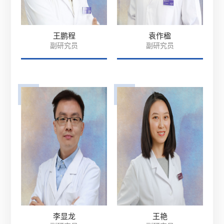
王鹏程
袁作楹
副研究员
副研究员
李显龙
王艳