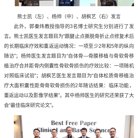
熊士
凯（左）、
杨帅（中）、
胡枫艺（右）发言
此外，郭秦炜教授指导的3名博士研究生分别进行了发
言。熊士凯医生发言题目为“跟腱止点撕脱骨折止点修复术后
的长期临床疗效和重返运动情况：一项至少2年和5年的纵向
随访”；杨帅医生发言题目为“自体骨—骨膜移植与骨软骨移
植治疗合并距骨内侧囊性骨软骨损伤的疗效比较：一项随机
对照临床试验”；胡枫艺医生发言题目为“自体松质骨移植治
疗大面积囊性距骨骨软骨损伤的2年随访结果：临床功能，
重返运动以及影像学结果”。其中杨帅医生的研究还荣获了大
会“最佳临床研究论文”。