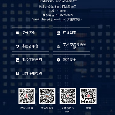
京公网安备：110402430052号
地址:北京海淀区花园北路49号
邮编：100191
联系电话:010-82266699
E-mail：bysy#bjmu.edu.cn（#替换为@）
院长信箱
在线调查
学术交流预约登
志愿者平台
记
版权保护申明
隐私安全
网站使用帮助
微信订阅号
微信服务号
互联网医院
微博
APP