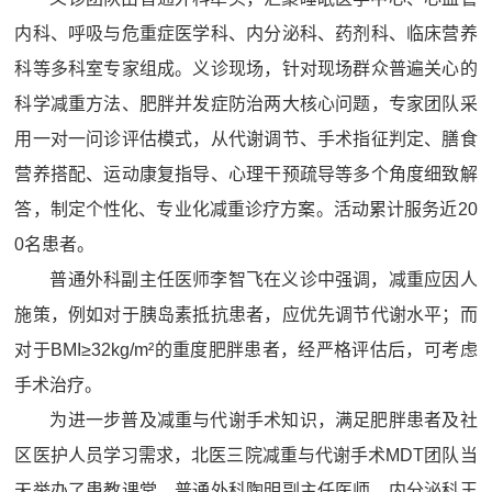
内科、呼吸与危重症医学科、内分泌科、药剂科、临床营养
科等多科室专家组成。义诊现场，针对现场群众普遍关心的
科学减重方法、肥胖并发症防治两大核心问题，专家团队采
用一对一问诊评估模式，从代谢调节、手术指征判定、膳食
营养搭配、运动康复指导、心理干预疏导等多个角度细致解
答，制定个性化、专业化减重诊疗方案。活动累计服务近20
0名患者。
普通外科副主任医师李智飞在义诊中强调，减重应因人
施策，例如对于胰岛素抵抗患者，应优先调节代谢水平；而
对于BMI≥32kg/m²的重度肥胖患者，经严格评估后，可考虑
手术治疗。
为进一步普及减重与代谢手术知识，满足肥胖患者及社
区医护人员学习需求，北医三院减重与代谢手术MDT团队当
天举办了患教课堂，普通外科陶明副主任医师、内分泌科王