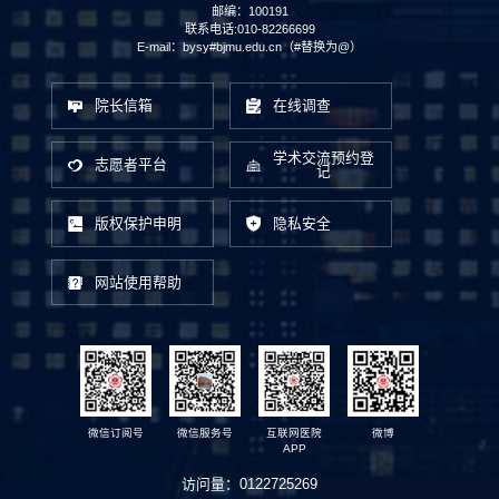
邮编：100191
联系电话:010-82266699
E-mail：bysy#bjmu.edu.cn（#替换为@）
院长信箱
在线调查
学术交流预约登
志愿者平台
记
版权保护申明
隐私安全
网站使用帮助
微信订阅号
微信服务号
互联网医院
微博
APP
访问量：
0122725269