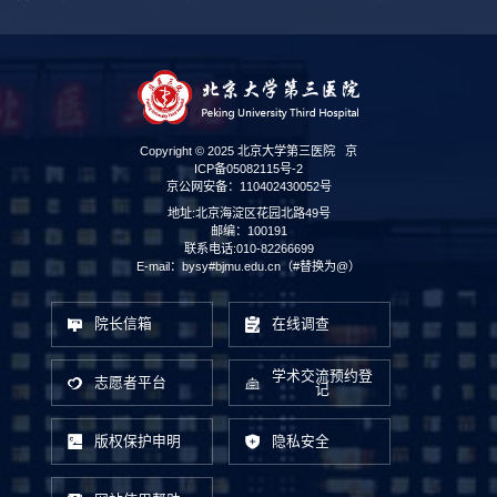
Copyright © 2025 北京大学第三医院
京
ICP备05082115号-2
京公网安备：110402430052号
地址:北京海淀区花园北路49号
邮编：100191
联系电话:010-82266699
E-mail：bysy#bjmu.edu.cn（#替换为@）
院长信箱
在线调查
学术交流预约登
志愿者平台
记
版权保护申明
隐私安全