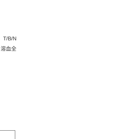
/B/N
、溶血全