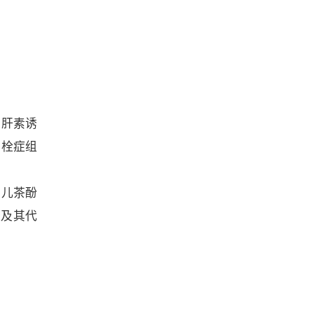
、肝素诱
易栓症组
、儿茶酚
酸及其代