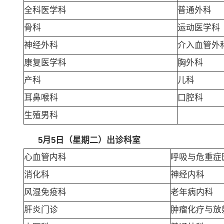
全科医学科
普通外科
骨科
运动医学科
神经外科
介入血管外
康复医学科
胸外科
产科
儿科
耳鼻喉科
口腔科
生殖男科
5
月5日（星期二）出诊科室
心血管内科
呼吸与危重症
消化科
神经内科
风湿免疫科
老年病内科
肝炎门诊
肿瘤化疗与放