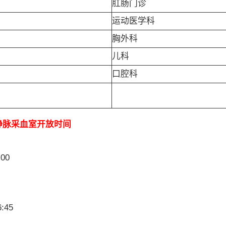
肛肠门诊
运动医学科
胸外科
儿科
口腔科
静脉采血室开放时间
00
45