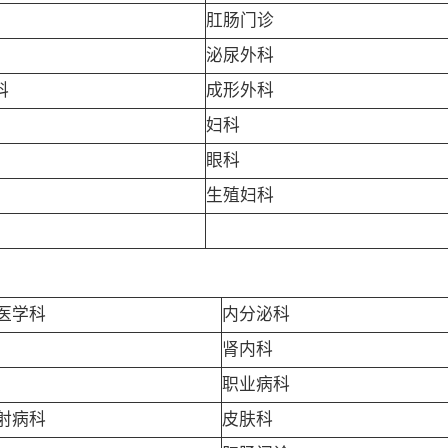
肛肠门诊
泌尿外科
科
成形外科
妇科
眼科
生殖妇科
医学科
内分泌科
肾内科
职业病科
射病科
皮肤科