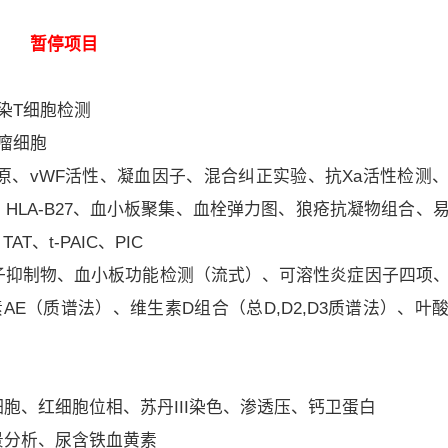
暂停项目
染T细胞检测
肿瘤细胞
抗原、vWF活性、凝血因子、混合纠正实验、抗Xa活性检测
LA-B27、血小板聚集、血栓弹力图、狼疮抗凝物组合、
T、t-PAIC、PIC
因子抑制物、血小板功能检测（流式）、可溶性炎症因子四项
AE（质谱法）、维生素D组合（总D,D2,D3质谱法）、叶
细胞、红细胞位相、苏丹III染色、渗透压、钙卫蛋白
景分析、尿含铁血黄素