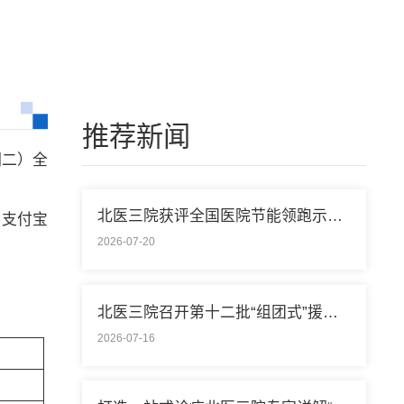
推荐新闻
期二）全
北医三院获评全国医院节能领跑示范单位称号
，支付宝
2026-07-20
北医三院召开第十二批“组团式”援藏医疗队欢送会
2026-07-16