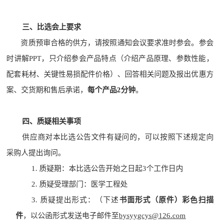
三
、比选
会上要求
资质
预审
合格
的
供方，请按照
通知
会议要求
准时
参会。参会
时讲解
PPT，只介绍
参会
产品特点（介绍产品原理、参数性能，
配套耗材、
关键性易损配件价格）、回答相关问题及报出优惠方
案、交货期和售后承诺
，
每个产品
2分钟
。
四
、
质疑相关事项
供应商对
本比选公告文件
有疑问的，可以按照
下述
规定向
采购人提出询问
。
1.
质疑期
：
本比选
公告
开始之日起
3个
工作日内
2.
质疑受理
部门
：
医学工程处
3.
质疑
提出
形式：
（下述
书面形式（原件）彩色扫描
件
，以公函形式发送电子邮件至
bysyygcys@126.com