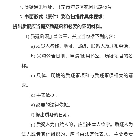
4.
质疑通讯地址：北京市海淀区花园北路
4
9号
5.
书面形式（原件）彩色扫描件具体要求
：
提出质疑应当提交质疑函和必要的证明材料。
1)
质疑函须加盖公章
，并
应当包括下列内容：
a)
质疑
人名称、地址、邮编、联系人及联系电话。
b)
采购公告日期，申请
/使用
科室
，
质疑项目的名
称
。
c)
具体、明确的质疑
事项和与质疑事项相关的请
求。
d)
事实依据。
e)
必要的法律依据。
f)
提出质疑的日期。
g)
质疑
人为自然人的，应当由本人签字。
质疑人
为
法人或者其他组织的，应当由法定代表人、主要负责