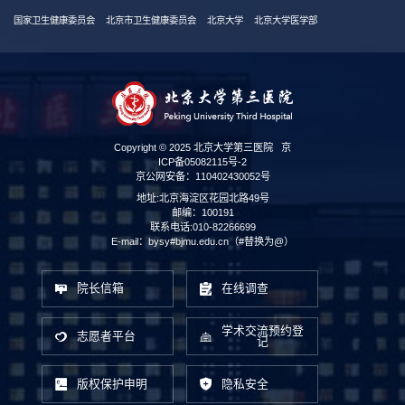
国家卫生健康委员会
北京市卫生健康委员会
北京大学
北京大学医学部
Copyright © 2025 北京大学第三医院
京
ICP备05082115号-2
京公网安备：110402430052号
地址:北京海淀区花园北路49号
邮编：100191
联系电话:010-82266699
E-mail：bysy#bjmu.edu.cn（#替换为@）
院长信箱
在线调查
学术交流预约登
志愿者平台
记
版权保护申明
隐私安全