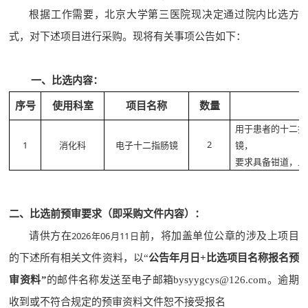
根据工作需要，北京大学第三医院现决定通过院内比选方
式，对下述
项目
进行
采购。现将有关事项公告如下：
一、比选
内容：
序号
使用科室
项目名称
数量
用于患者的十二指
2
1
消化科
电子十二指肠镜
镜，
要求具备钳道，且
二
、比选前预审要求
（即
采购文件内容
）
：
2026年06月11日
请供方在
前
，
将加盖单位公章的
涉及
上项目
的
下
述所有相关文件
资料
，以
“
公告
年月日
+
比选
项目名称报名
预
审
资料
”
的邮件名称发送至电子
邮箱
bysyygcys@126.com。
逾期
收到或不符合规定的预审资料文件恕不接受报名